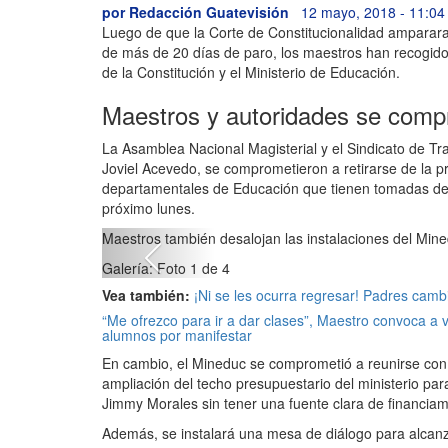
por
Redacción Guatevisión
12 mayo, 2018 - 11:0
Luego de que la Corte de Constitucionalidad amparara
de más de 20 días de paro, los maestros han recogid
de la Constitución y el Ministerio de Educación.
Maestros y autoridades se com
La Asamblea Nacional Magisterial y el Sindicato de T
Joviel Acevedo, se comprometieron a retirarse de la pr
departamentales de Educación que tienen tomadas desde
próximo lunes.
Previous
Maestros también desalojan las instalaciones del Mine
Galería: Foto 1 de 4
Vea también:
¡Ni se les ocurra regresar! Padres cam
“Me ofrezco para ir a dar clases”, Maestro convoca a 
alumnos por manifestar
En cambio, el Mineduc se comprometió a reunirse con 
ampliación del techo presupuestario del ministerio para
Jimmy Morales sin tener una fuente clara de financiam
Además, se instalará una mesa de diálogo para alcan