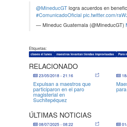
@MineducGT
logra acuerdos en benefici
#ComunicadoOficial
pic.twitter.com/raW
— Mineduc Guatemala (@MineducGT)
Etiquetas:
clases el lunes
maestros levantan tiendas improvisadas
Paro 
RELACIONADO
23/05/2018
-
21:16
18
Expulsan a maestros que
Maes
participaron en el paro
para
magisterial en
Suchitepéquez
ÚLTIMAS NOTICIAS
08/07/2025
-
08:22
01