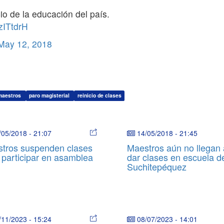
o de la educación del país.
zITtdrH
May 12, 2018
maestros
paro magisterial
reinicio de clases
/05/2018
-
21:07
14/05/2018
-
21:45
tros suspenden clases
Maestros aún no llegan 
 participar en asamblea
dar clases en escuela d
Suchitepéquez
/11/2023
-
15:24
08/07/2023
-
14:01