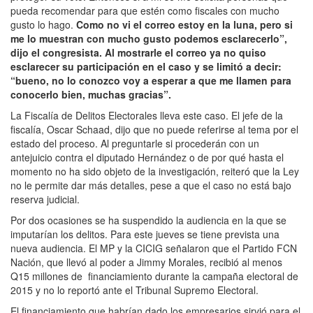
pueda recomendar para que estén como fiscales con mucho
gusto lo hago.
Como no vi el correo estoy en la luna, pero si
me lo muestran con mucho gusto podemos esclarecerlo”,
dijo el congresista. Al mostrarle el correo ya no quiso
esclarecer su participación en el caso y se limitó a decir:
“bueno, no lo conozco voy a esperar a que me llamen para
conocerlo bien, muchas gracias”.
La Fiscalía de Delitos Electorales lleva este caso. El jefe de la
fiscalía, Oscar Schaad, dijo que no puede referirse al tema por el
estado del proceso. Al preguntarle si procederán con un
antejuicio contra el diputado Hernández o de por qué hasta el
momento no ha sido objeto de la investigación, reiteró que la Ley
no le permite dar más detalles, pese a que el caso no está bajo
reserva judicial.
Por dos ocasiones se ha suspendido la audiencia en la que se
imputarían los delitos. Para este jueves se tiene prevista una
nueva audiencia. El MP y la CICIG señalaron que el Partido FCN
Nación, que llevó al poder a Jimmy Morales, recibió al menos
Q15 millones de financiamiento durante la campaña electoral de
2015 y no lo reportó ante el Tribunal Supremo Electoral.
El financiamiento que habrían dado los empresarios sirvió para el