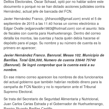
Delitos Electorales, Óscar Schaad, optó por no hablar sobre este
documento o porqué no se han dictado acciones judiciales contra
Hernández, actual jefe de bancada del FCN.
Javier Hernández Franco, (
jhfranco9@gmail.com
) envió el 5 de
septiembre de 2015 a las 11:40 horas un correo electrónico a
Edgar Ovalle (
edgarovalle1983@hotmail.com
) con el asunto: lista
de fiscales con cuenta para Huehuetenango. Dentro del correo
detalla los montos, las cuentas y hacia quién debía hacerse el
depósito para el pago. Su nombre y su número de cuenta es lo
primero en aparecer;
Javier Hernández Franco. Banrural. Mesas 102. Municipio de
Barrillas. Total Q36,500, Numero de cuenta 33640 75740
(Banrural). Se logró comprobar que la cuenta está a su
nombre.
En ese mismo correo aparecen los nombres de dos funcionarios
del actual gobierno que también habrían recibido dinero para la
campaña de FCN Nación y no lo reportaron ante el Tribunal
Supremo Electoral.
Se trata del Secretario de Seguridad Alimentaria y Nutricional,
Juan Carlos Carias Estrada y el Gobernador de Huehuetenango,
Ramiro Stuardo Barillas Castillo.