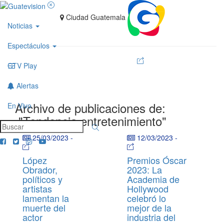
Ciudad Guatemala
Noticias
Espectáculos
GTV Play
Alertas
Archivo de publicaciones de:
En Vivo
"Tendencia entretenimiento"
25/03/2023
-
12/03/2023
-
López
Premios Óscar
Obrador,
2023: La
políticos y
Academia de
artistas
Hollywood
lamentan la
celebró lo
muerte del
mejor de la
actor
industria del