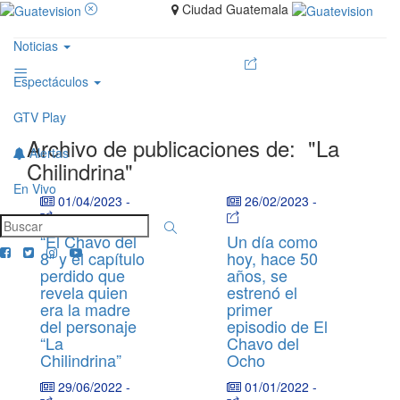
Ciudad Guatemala
Noticias
Espectáculos
GTV Play
Archivo de publicaciones de:
"La
Alertas
Chilindrina"
En Vivo
01/04/2023
-
26/02/2023
-
“El Chavo del
Un día como
8″ y el capítulo
hoy, hace 50
perdido que
años, se
revela quien
estrenó el
era la madre
primer
del personaje
episodio de El
“La
Chavo del
Chilindrina”
Ocho
29/06/2022
-
01/01/2022
-