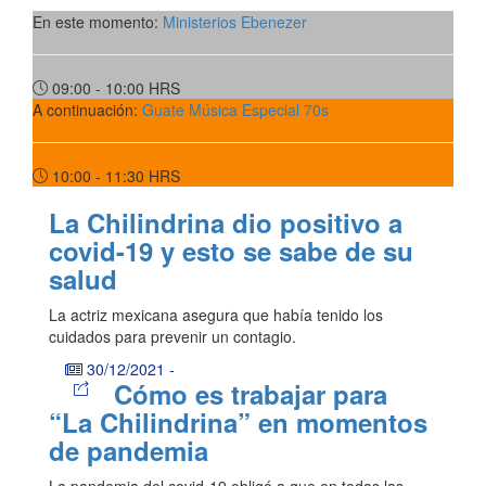
En este momento:
Ministerios Ebenezer
09:00 - 10:00
HRS
A continuación:
Guate Música Especial 70s
10:00 - 11:30
HRS
La Chilindrina dio positivo a
covid-19 y esto se sabe de su
salud
La actriz mexicana asegura que había tenido los
cuidados para prevenir un contagio.
30/12/2021
-
Cómo es trabajar para
“La Chilindrina” en momentos
de pandemia
La pandemia del covid-19 obligó a que en todas las