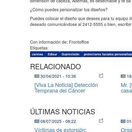
dimensión de cabeza, Además, es desechable y te da 
¿Cómo puedes personalizar tus diseños?
Puedes colocar el diseño que desees para tu equipo de 
deseado comunicándose al 2412-5555 o bien, escribir
Con información de: Frontoffice
Etiquetas:
caretas
Edisur
Guatevisión
protectores faciales personaliz
RELACIONADO
30/04/2021
-
10:36
18
[Viva La Noticia] Detección
Mr. 
Temprana del Cáncer
casa
ÚLTIMAS NOTICIAS
08/07/2025
-
08:22
01
Víctimas de extorsión:
Orga