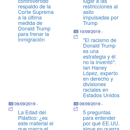
controvertido
lugar a las
respaldo de la
restricciones al
Corte Suprema
asilo
a la última
impulsadas por
medida de
Trump
Donald Trump
10/09/2019
-
para frenar la
inmigración
"El racismo de
Donald Trump
es una
estrategia y él
no la inventó":
Ian Haney
López, experto
en derecho y
divisiones
raciales en
Estados Unidos
09/09/2019
-
09/09/2019
-
La Edad del
5 preguntas
Plástico: ¿es
para entender
este material el
por qué EE.UU.
que marca el
sigue en guerra