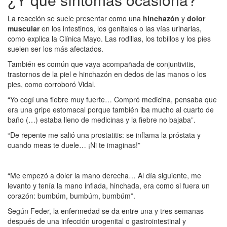
La reacción se suele presentar como una
hinchazón
y
dolor
muscular
en los intestinos, los genitales o las vías urinarias,
como explica la Clínica Mayo. Las rodillas, los tobillos y los pies
suelen ser los más afectados.
También es común que vaya acompañada de conjuntivitis,
trastornos de la piel e hinchazón en dedos de las manos o los
pies, como corroboró Vidal.
“Yo cogí una fiebre muy fuerte… Compré medicina, pensaba que
era una gripe estomacal porque también iba mucho al cuarto de
baño (…) estaba lleno de medicinas y la fiebre no bajaba”.
“De repente me salió una prostatitis: se inflama la próstata y
cuando meas te duele… ¡Ni te imaginas!”
“Me empezó a doler la mano derecha… Al día siguiente, me
levanto y tenía la mano inflada, hinchada, era como si fuera un
corazón: bumbúm, bumbúm, bumbúm”.
Según Feder, la enfermedad se da entre una y tres semanas
después de una infección urogenital o gastrointestinal y