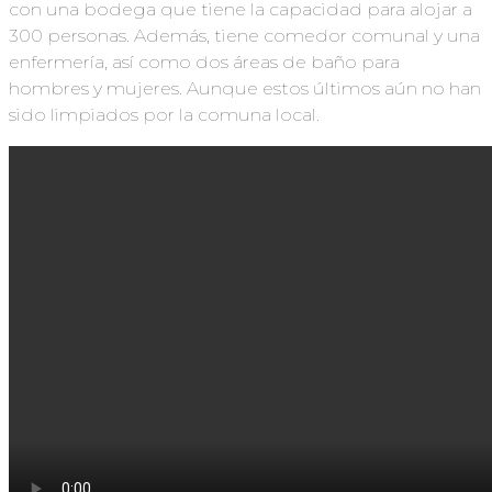
con una bodega que tiene la capacidad para alojar a
300 personas. Además, tiene comedor comunal y una
enfermería, así como dos áreas de baño para
hombres y mujeres. Aunque estos últimos aún no han
sido limpiados por la comuna local.