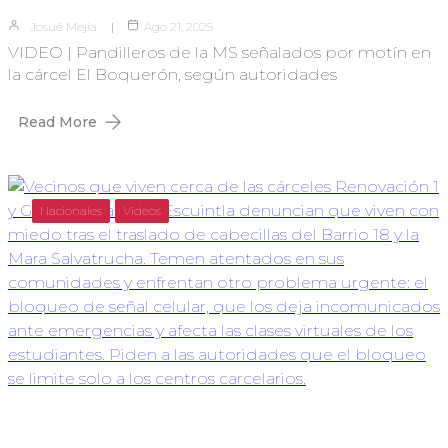
Josué Mejia
Ago 21, 2025
VIDEO | Pandilleros de la MS señalados por motín en
la cárcel El Boquerón, según autoridades
Read More
Nacionales
Videos