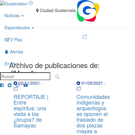
Ciudad Guatemala
Noticias
Espectáculos
GTV Play
Alertas
Archivo de publicaciones de:
En Vivo
"Maya"
02/11/2021
-
01/09/2021
-
REPORTAJE |
Comunidades
Entre
indígenas y
espíritus: una
arqueólogos
visita a los
se oponen al
¿brujos? de
traslado de
Samayac
dos piezas
mayas a