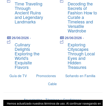
Time Traveling
Decoding the
Through
Secrets of
Ancient Ruins
Fashion How to
and Legendary
Curate a
Landmarks
Timeless and
Versatile
Wardrobe
26/06/2026
-
26/06/2026
-
Culinary
Exploring
Delights
Cityscapes
Exploring the
Through Local
World's
Eyes and
Exquisite
Hidden
Flavors
Treasures
Guía de TV
Promociones
Soñando en Familia
Cable
Anunciantes
Términos y Condiciones
Hemos actualizado nuestros términos de uso. Al continuar navegando en