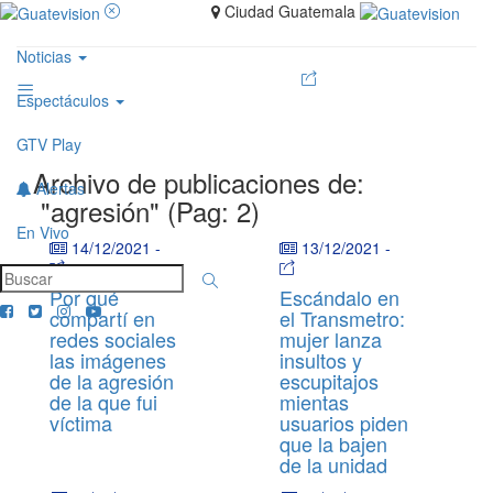
Ciudad Guatemala
Noticias
Espectáculos
GTV Play
Archivo de publicaciones de:
Alertas
"agresión" (Pag: 2)
En Vivo
14/12/2021
-
13/12/2021
-
Por qué
Escándalo en
compartí en
el Transmetro:
redes sociales
mujer lanza
las imágenes
insultos y
de la agresión
escupitajos
de la que fui
mientas
víctima
usuarios piden
que la bajen
de la unidad