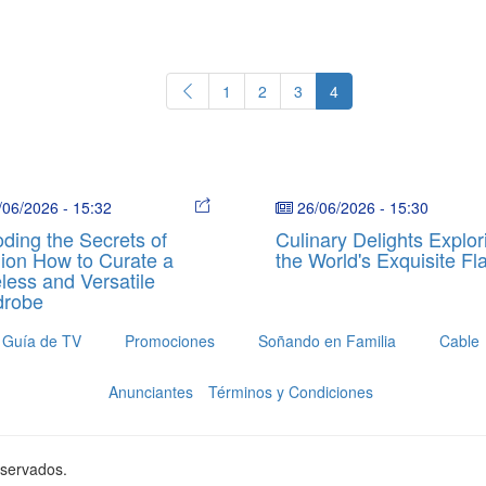
1
2
3
4
/06/2026
-
15:32
26/06/2026
-
15:30
ding the Secrets of
Culinary Delights Explor
ion How to Curate a
the World's Exquisite Fl
less and Versatile
drobe
Guía de TV
Promociones
Soñando en Familia
Cable
Anunciantes
Términos y Condiciones
eservados.