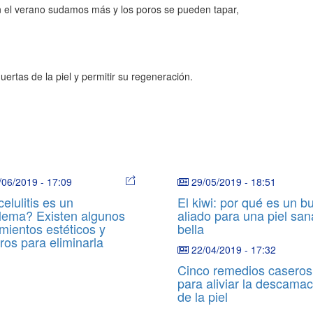
 en el verano sudamos más y los poros se pueden tapar,
uertas de la piel y permitir su regeneración.
/06/2019
-
17:09
29/05/2019
-
18:51
elulitis es un
El kiwi: por qué es un b
lema? Existen algunos
aliado para una piel san
amientos estéticos y
bella
ros para eliminarla
22/04/2019
-
17:32
Cinco remedios caseros
para aliviar la descamac
de la piel