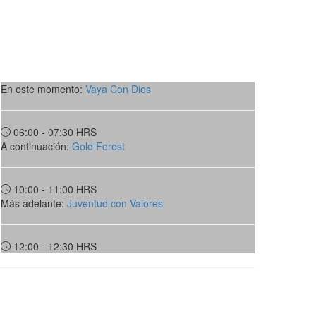
En este momento:
Vaya Con Dios
06:00 - 07:30
HRS
A continuación:
Gold Forest
10:00 - 11:00
HRS
Más adelante:
Juventud con Valores
12:00 - 12:30
HRS