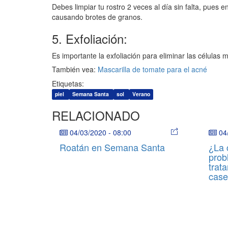
Debes limpiar tu rostro 2 veces al día sin falta, pues
causando brotes de granos.
5. Exfoliación:
Es importante la exfoliación para eliminar las células m
También vea:
Mascarilla de tomate para el acné
Etiquetas:
piel
Semana Santa
sol
Verano
RELACIONADO
04/03/2020
-
08:00
04
Roatán en Semana Santa
¿La c
prob
trat
case