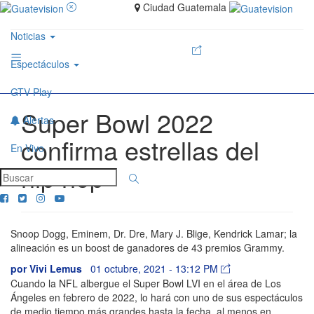
Ciudad Guatemala
Noticias
Espectáculos
GTV Play
Super Bowl 2022
Alertas
confirma estrellas del
En Vivo
hip hop
Snoop Dogg, Eminem, Dr. Dre, Mary J. Blige, Kendrick Lamar; la
alineación es un boost de ganadores de 43 premios Grammy.
por
Vivi Lemus
01 octubre, 2021 - 13:12 PM
Cuando la NFL albergue el Super Bowl LVI en el área de Los
Ángeles en febrero de 2022, lo hará con uno de sus espectáculos
de medio tiempo más grandes hasta la fecha, al menos en