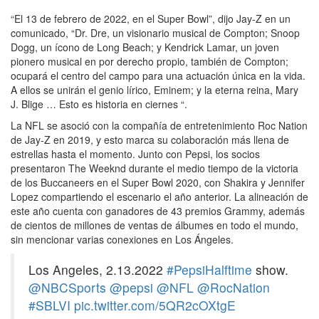
“El 13 de febrero de 2022, en el Super Bowl”, dijo Jay-Z en un
comunicado, “Dr. Dre, un visionario musical de Compton; Snoop
Dogg, un ícono de Long Beach; y Kendrick Lamar, un joven
pionero musical en por derecho propio, también de Compton;
ocupará el centro del campo para una actuación única en la vida.
A ellos se unirán el genio lírico, Eminem; y la eterna reina, Mary
J. Blige … Esto es historia en ciernes “.
La NFL se asoció con la compañía de entretenimiento Roc Nation
de Jay-Z en 2019, y esto marca su colaboración más llena de
estrellas hasta el momento. Junto con Pepsi, los socios
presentaron The Weeknd durante el medio tiempo de la victoria
de los Buccaneers en el Super Bowl 2020, con Shakira y Jennifer
Lopez compartiendo el escenario el año anterior. La alineación de
este año cuenta con ganadores de 43 premios Grammy, además
de cientos de millones de ventas de álbumes en todo el mundo,
sin mencionar varias conexiones en Los Ángeles.
Los Angeles, 2.13.2022
#PepsiHalftime
show.
@NBCSports
@pepsi
@NFL
@RocNation
#SBLVI
pic.twitter.com/5QR2cOXtgE