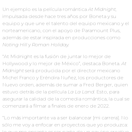
Un ejemplo es la película romántica
At Midnight,
impulsada desde hace tres años por Boneta y su
equipo y que une el talento del equipo mexicano y el
norteamericano, con el apoyo de Paramount Plus,
además de estar inspirada en producciones como
Noting Hill
y
Roman Holiday.
“At Midnight es la fusión de juntar lo mejor de
Hollywood y lo mejor de México”, destaca Boneta.
At
Midnight
será producida por el director mexicano
Michel Franco y Eréndira Nuñez, los productores de
Nuevo orden, además de sumar a Fred Berger, quien
estuvo detrás de la película
La La Land
. Esto, para
asegurar la calidad de la comedia romántica, la cual se
comenzará a filmar a finales de enero de 2022.
“Lo más importante va a ser balancear [mi carrera]. No
sólo me voy a enfocar en proyectos que yo produzca:
lo que me encanta es ser parte de un equipo creativo