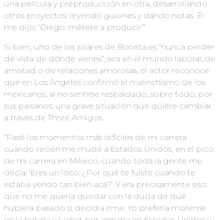
una película y preproducción en otra, desarrollando
otros proyectos, leyendo guiones y dando notas. Él
me dijo: ‘Diego, métete a producir’”.
Si bien, uno de los pilares de Boneta es “nunca perder
de vista de dónde vienes”, sea en el mundo laboral, de
amistad o de relaciones amorosas, el actor reconoce
que en Los Ángeles confirmó el malinchismo de los
mexicanos, al no sentirse respaldado, sobre todo, por
sus paisanos; una grave situación que quiere cambiar
a través de Three Amigos.
“Pasé los momentos más difíciles de mi carrera
cuando recién me mudé a Estados Unidos, en el pico
de mi carrera en México, cuando toda la gente me
decía: ‘Eres un loco. ¿Por qué te fuiste cuando te
estaba yendo tan bien acá?’. Y era precisamente eso:
que no me quería quedar con la duda de qué
hubiera pasado si decidía irme. Yo prefería morirme
en la batalla y luchar por armarla en Estados Unidos y