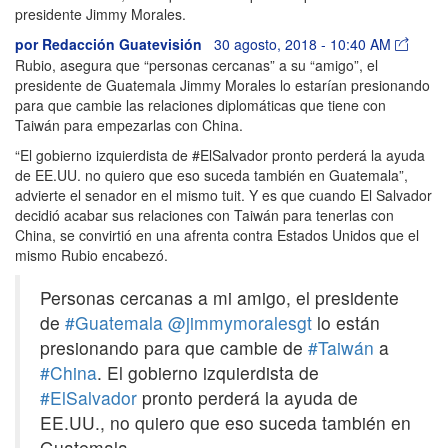
presidente Jimmy Morales.
por
Redacción Guatevisión
30 agosto, 2018 - 10:40 AM
Rubio, asegura que “personas cercanas” a su “amigo”, el
presidente de Guatemala Jimmy Morales lo estarían presionando
para que cambie las relaciones diplomáticas que tiene con
Taiwán para empezarlas con China.
“El gobierno izquierdista de #ElSalvador pronto perderá la ayuda
de EE.UU. no quiero que eso suceda también en Guatemala”,
advierte el senador en el mismo tuit. Y es que cuando El Salvador
decidió acabar sus relaciones con Taiwán para tenerlas con
China, se convirtió en una afrenta contra Estados Unidos que el
mismo Rubio encabezó.
Personas cercanas a mi amigo, el presidente
de
#Guatemala
@jimmymoralesgt
lo están
presionando para que cambie de
#Taiwán
a
#China
. El gobierno izquierdista de
#ElSalvador
pronto perderá la ayuda de
EE.UU., no quiero que eso suceda también en
Guatemala.