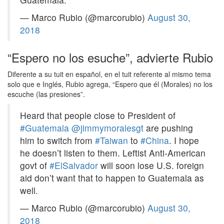
— Marco Rubio (@marcorubio)
August 30,
2018
“Espero no los esuche”, advierte Rubio
Diferente a su tuit en español, en el tuit referente al mismo tema
solo que e Inglés, Rubio agrega, “Espero que él (Morales) no los
escuche (las presiones”.
Heard that people close to President of
#Guatemala
@jimmymoralesgt
are pushing
him to switch from
#Taiwan
to
#China
. I hope
he doesn’t listen to them. Leftist Anti-American
govt of
#ElSalvador
will soon lose U.S. foreign
aid don’t want that to happen to Guatemala as
well.
— Marco Rubio (@marcorubio)
August 30,
2018