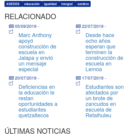
ASEDES
educación
igualdad
integral
sordera
RELACIONADO
05/09/2019
-
22/07/2019
-
Marc Anthony
Desde hace
apoyó
ocho años
construcción de
esperan que
escuela en
terminen la
Jalapa y envió
construcción de
un mensaje
escuela en
especial
Lemoa
20/07/2019
-
17/07/2019
-
Deficiencias en
Estudiantes son
la educación le
afectados por
restan
un brote de
oportunidades a
zancudos en
estudiantes
escuela de
quetzaltecos
Retalhuleu
ÚLTIMAS NOTICIAS