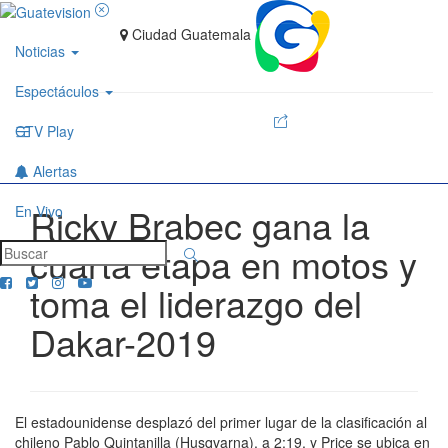
Ciudad Guatemala
Noticias
Espectáculos
GTV Play
Alertas
Ricky Brabec gana la
En Vivo
cuarta etapa en motos y
toma el liderazgo del
Dakar-2019
El estadounidense desplazó del primer lugar de la clasificación al
chileno Pablo Quintanilla (Husqvarna), a 2:19, y Price se ubica en