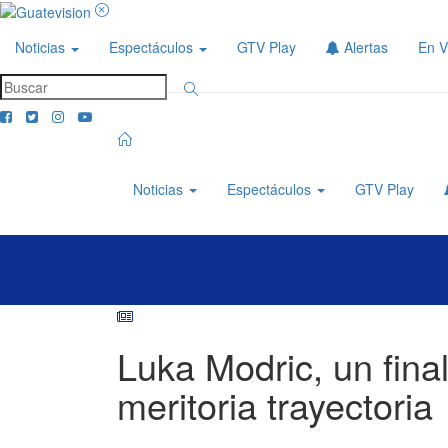
Noticias
Espectáculos
GTV Play
Alertas
En V
Noticias
Espectáculos
GTV Play
Luka Modric, un fina
meritoria trayectoria