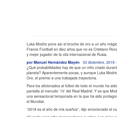
Luka Modric pone así el broche de oro a un año mágico
France Football en diez años que no es Cristiano Ron
y mejor jugador de la cita internacional de Rusia.
por
Manuel Hernández Mayén
03 diciembre, 2018 
¿Qué probabilidades hay de que un niño criado durante
planeta? Aparentemente pocas, y aunque Luka Modric nu
Oro, el premio a una trabajada trayectoria.
Para los aficionados al fútbol de todo el mundo ha sid
pantalla al menudo ’10’ del Real Madrid. Y es que Mod
una sensacional temporada en la que ha sido protagon
el Mundial.
“2018 es el año de mis sueños”, dijo emocionado el n
“Cuando eres niño siempre tienes sueños. Los míos er