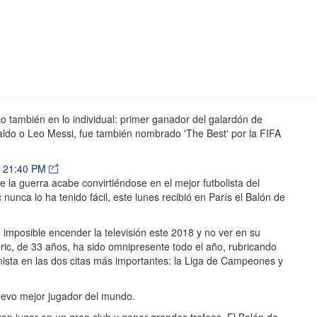
 también en lo individual: primer ganador del galardón de
aldo o Leo Messi, fue también nombrado 'The Best' por la FIFA
- 21:40 PM
 la guerra acabe convirtiéndose en el mejor futbolista del
nca lo ha tenido fácil, este lunes recibió en París el Balón de
o imposible encender la televisión este 2018 y no ver en su
ric, de 33 años, ha sido omnipresente todo el año, rubricando
ista en las dos citas más importantes: la Liga de Campeones y
uevo mejor jugador del mundo.
an jugar en un gran club y ganar grandes trofeos. El Balón de