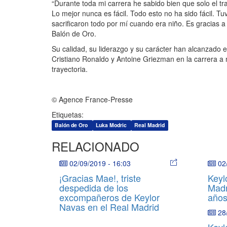
“Durante toda mi carrera he sabido bien que solo el tr
Lo mejor nunca es fácil. Todo esto no ha sido fácil. 
sacrificaron todo por mí cuando era niño. Es gracias a 
Balón de Oro.
Su calidad, su liderazgo y su carácter han alcanzado 
Cristiano Ronaldo y Antoine Griezman en la carrera a 
trayectoria.
© Agence France-Presse
Etiquetas:
Balón de Oro
Luka Modric
Real Madrid
RELACIONADO
02/09/2019
-
16:03
02
¡Gracias Mae!, triste
Keyl
despedida de los
Madr
excompañeros de Keylor
años
Navas en el Real Madrid
28
Keyl