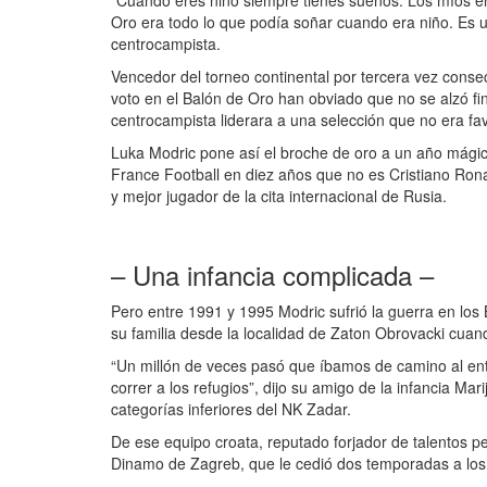
Oro era todo lo que podía soñar cuando era niño. Es u
centrocampista.
Vencedor del torneo continental por tercera vez consec
voto en el Balón de Oro han obviado que no se alzó fi
centrocampista liderara a una selección que no era fav
Luka Modric pone así el broche de oro a un año mágico
France Football en diez años que no es Cristiano Ron
y mejor jugador de la cita internacional de Rusia.
– Una infancia complicada –
Pero entre 1991 y 1995 Modric sufrió la guerra en los 
su familia desde la localidad de Zaton Obrovacki cuando
“Un millón de veces pasó que íbamos de camino al ent
correr a los refugios”, dijo su amigo de la infancia Ma
categorías inferiores del NK Zadar.
De ese equipo croata, reputado forjador de talentos per
Dinamo de Zagreb, que le cedió dos temporadas a los 