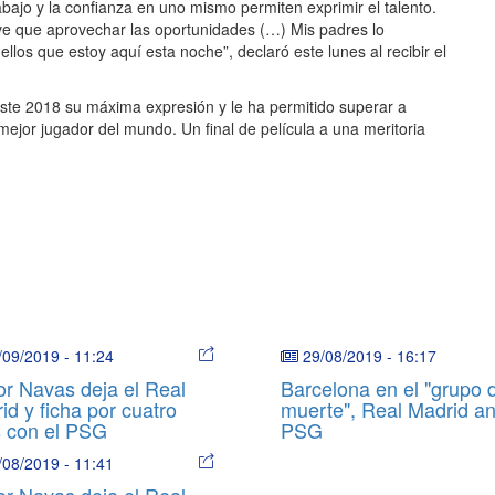
abajo y la confianza en uno mismo permiten exprimir el talento.
Tuve que aprovechar las oportunidades (…) Mis padres lo
ellos que estoy aquí esta noche”, declaró este lunes al recibir el
este 2018 su máxima expresión y le ha permitido superar a
mejor jugador del mundo. Un final de película a una meritoria
/09/2019
-
11:24
29/08/2019
-
16:17
or Navas deja el Real
Barcelona en el "grupo d
id y ficha por cuatro
muerte", Real Madrid an
 con el PSG
PSG
/08/2019
-
11:41
or Navas deja el Real