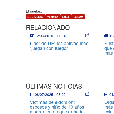
Etiquetas:
BBC Mundo
medicina
salud
Tourette
RELACIONADO
12/09/2019
-
11:24
12
Líder de UE: los antivacunas
Susti
“juegan con fuego”
qué 
más 
ÚLTIMAS NOTICIAS
08/07/2025
-
08:22
01
Víctimas de extorsión:
Orga
esposos y niño de 10 años
más 
mueren en ataque armado
exigi