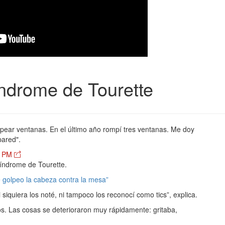
índrome de Tourette
pear ventanas. En el último año rompí tres ventanas. Me doy
pared".
1 PM
 síndrome de Tourette.
 golpeo la cabeza contra la mesa”
iquiera los noté, ni tampoco los reconocí como tics”, explica.
jos. Las cosas se deterioraron muy rápidamente: gritaba,