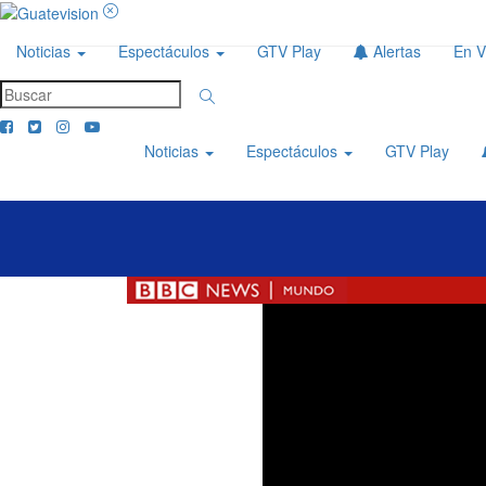
Noticias
Espectáculos
GTV Play
Alertas
En V
Noticias
Espectáculos
GTV Play