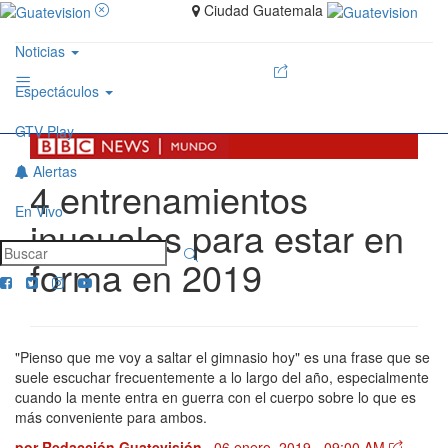
Ciudad Guatemala
Noticias
Espectáculos
GTV Play
Alertas
4 entrenamientos
En Vivo
inusuales para estar en
forma en 2019
"Pienso que me voy a saltar el gimnasio hoy" es una frase que se
suele escuchar frecuentemente a lo largo del año, especialmente
cuando la mente entra en guerra con el cuerpo sobre lo que es
más conveniente para ambos.
por
Redacción Guatevisión
06 enero, 2019 - 09:00 AM