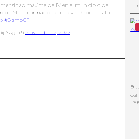
Intensidad máxima de IV en el municipio de
a Ti
os. Más información en breve. Reporta si lo
o
#SismoGT
 (@ssgin3)
November 2, 2022
J
Culi
Exqu