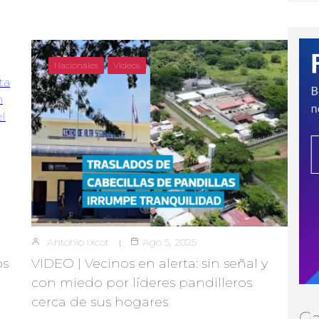
Nacionales
Videos
Antonio Ixcot
Ago 5, 2025
os
VIDEO | Vecinos en alerta: sin señal y
con miedo por líderes pandilleros
cerca de sus hogares
Ga