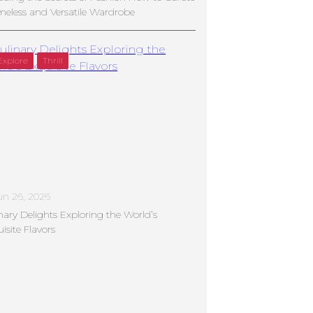
meless and Versatile Wardrobe
Explore
Thrill
un 26, 2026
nary Delights Exploring the World’s
isite Flavors