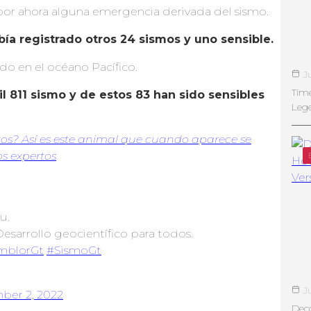
or ahora alguna emergencia derivada del sismo.
bía registrado otros 24 sismos y uno sensible.
do en el océano Pacífico.
J
Tim
il 811 sismo y de estos 83 han sido sensibles
Leg
os? Así es este animal que cuando aparece se
os expertos
u.
 Desarrollo geocientífico para todos.
mblorGt
#SismoGt
J
ber 2, 2022
Deco