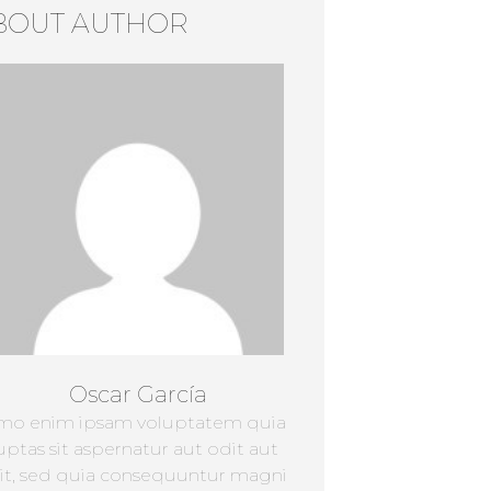
BOUT AUTHOR
Oscar García
mo enim ipsam voluptatem quia
uptas sit aspernatur aut odit aut
it, sed quia consequuntur magni