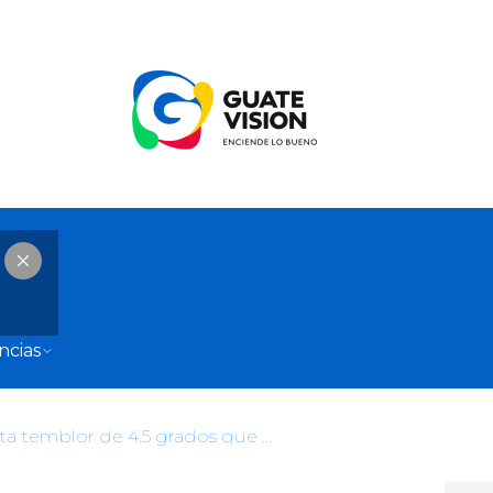
ncias
Insivumeh reporta temblor de 4.5 grados que fue sensible en algunos departamentos