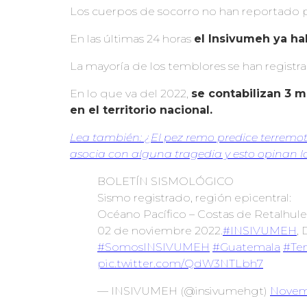
Los cuerpos de socorro no han reportado p
En las últimas 24 horas
el Insivumeh ya ha
La mayoría de los temblores se han registra
En lo que va del 2022,
se contabilizan 3 m
en el territorio nacional.
Lea también: ¿El pez remo predice terremot
asocia con alguna tragedia y esto opinan l
BOLETÍN SISMOLÓGICO
Sismo registrado, región epicentral:
Océano Pacífico – Costas de Retalhule
02 de noviembre 2022.
#INSIVUMEH
,
#SomosINSIVUMEH
#Guatemala
#Te
pic.twitter.com/QdW3NTLbh7
— INSIVUMEH (@insivumehgt)
Novem