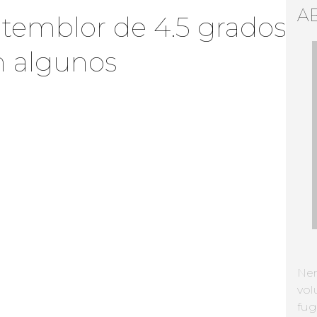
A
 temblor de 4.5 grados
n algunos
Ne
vol
fug