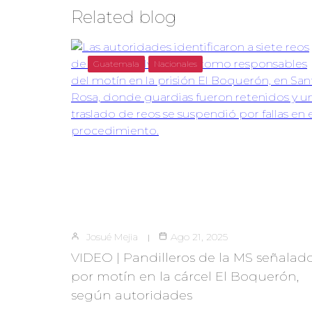
Related blog
Guatemala
Nacionales
Josué Mejia
Ago 21, 2025
VIDEO | Pandilleros de la MS señalad
por motín en la cárcel El Boquerón,
según autoridades