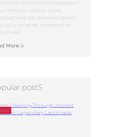
ores eos qui ratione voluptatem
ui nesciunt. Neque porro
squam est, qui dolorem ipsum
a dolor sit amet, consectetur,
isci velit...
ad More
pular postS
Africa