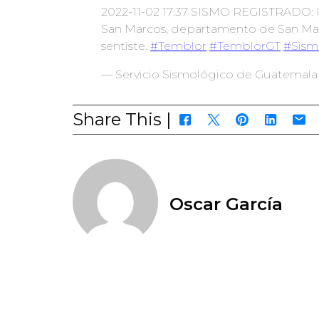
2022-11-02 17:37 SISMO REGISTRADO: 
San Marcos, departamento de San Marc
sentiste.
#Temblor
#TemblorGT
#Sism
— Servicio Sismológico de Guatemala
Share This |
Oscar García