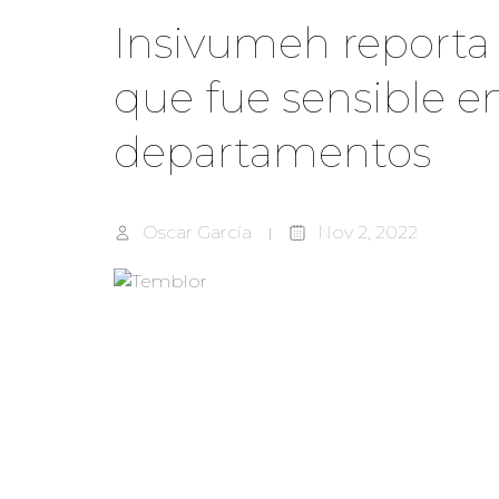
Insivumeh reporta
que fue sensible e
departamentos
Oscar García
Nov 2, 2022