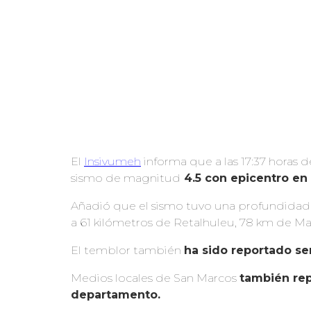
El
Insivumeh
informa que a las 17:37 horas 
sismo de magnitud
4.5 con epicentro en 
Añadió que el sismo tuvo una profundidad 
a 61 kilómetros de Retalhuleu, 78 km de M
El temblor también
ha sido reportado se
Medios locales de San Marcos
también rep
departamento.