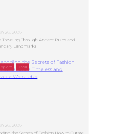
un 26, 2026
e Traveling Through Ancient Ruins and
endary Landmarks
Explore
Thrill
un 26, 2026
ding the Secrets of Fashion How to Curate