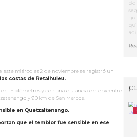
dol
seq
qui
qui
adip
Re
de este miércoles 2 de noviembre se registró un
las costas de Retalhuleu.
po
de 15 kilómetros y con una distancia del epicentro
azatenango y 90 km de San Marcos.
nsible en Quetzaltenango.
ortan que el temblor fue sensible en ese