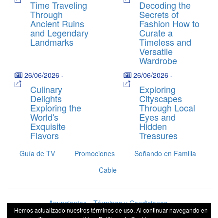
Time Traveling
Decoding the
Through
Secrets of
Ancient Ruins
Fashion How to
and Legendary
Curate a
Landmarks
Timeless and
Versatile
Wardrobe
26/06/2026
-
26/06/2026
-
Culinary
Exploring
Delights
Cityscapes
Exploring the
Through Local
World's
Eyes and
Exquisite
Hidden
Flavors
Treasures
Guía de TV
Promociones
Soñando en Familia
Cable
Anunciantes
Términos y Condiciones
Hemos actualizado nuestros términos de uso. Al continuar navegando en