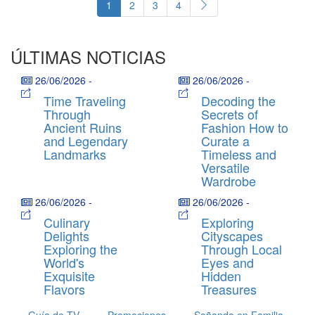
1
2
3
4
ÚLTIMAS NOTICIAS
26/06/2026
-
26/06/2026
-
Time Traveling
Decoding the
Through
Secrets of
Ancient Ruins
Fashion How to
and Legendary
Curate a
Landmarks
Timeless and
Versatile
Wardrobe
26/06/2026
-
26/06/2026
-
Culinary
Exploring
Delights
Cityscapes
Exploring the
Through Local
World's
Eyes and
Exquisite
Hidden
Flavors
Treasures
Guía de TV
Promociones
Soñando en Familia