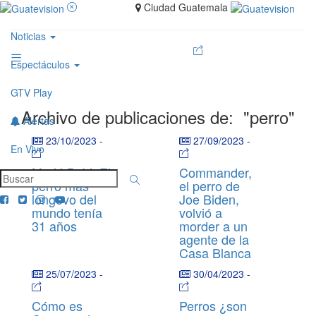
Ciudad Guatemala
Noticias
Espectáculos
GTV Play
Archivo de publicaciones de:
"perro"
Alertas
23/10/2023
-
27/09/2023
-
En Vivo
Murió Bobi: El
Commander,
perro más
el perro de
longevo del
Joe Biden,
mundo tenía
volvió a
31 años
morder a un
agente de la
Casa Blanca
25/07/2023
-
30/04/2023
-
Cómo es
Perros ¿son