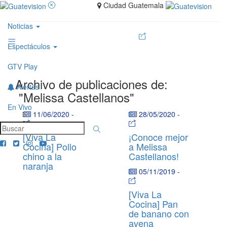
Ciudad Guatemala
Noticias
Espectáculos
GTV Play
Archivo de publicaciones de:
Alertas
"Melissa Castellanos"
En Vivo
11/06/2020
-
28/05/2020
-
[Viva La
¡Conoce mejor
Cocina] Pollo
a Melissa
chino a la
Castellanos!
naranja
05/11/2019
-
[Viva La
Cocina] Pan
de banano con
avena