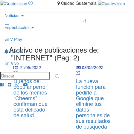
Ciudad Guatemala
Noticias
Espectáculos
GTV Play
Archivo de publicaciones de:
Alertas
"INTERNET" (Pag: 2)
En Vivo
21/05/2022
-
03/05/2022
-
Dueños del
La nueva
popular perro
función para
de los memes
pedirle a
“Cheems”
Google que
confirman que
elimine tus
está delicado
datos
de salud
personales de
sus resultados
de búsqueda