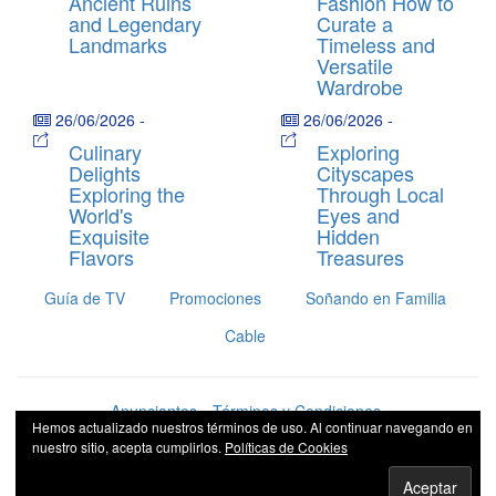
Ancient Ruins
Fashion How to
and Legendary
Curate a
Landmarks
Timeless and
Versatile
Wardrobe
26/06/2026
-
26/06/2026
-
Culinary
Exploring
Delights
Cityscapes
Exploring the
Through Local
World's
Eyes and
Exquisite
Hidden
Flavors
Treasures
Guía de TV
Promociones
Soñando en Familia
Cable
Anunciantes
Términos y Condiciones
Hemos actualizado nuestros términos de uso. Al continuar navegando en
nuestro sitio, acepta cumplirlos.
Políticas de Cookies
© Copyright 2026 Guatevisión, Todos los Derechos