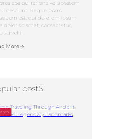
ores eos qui ratione voluptatem
ui nesciunt. Neque porro
squam est, qui dolorem ipsum
a dolor sit amet, consectetur,
isci velit...
ad More
pular postS
Africa