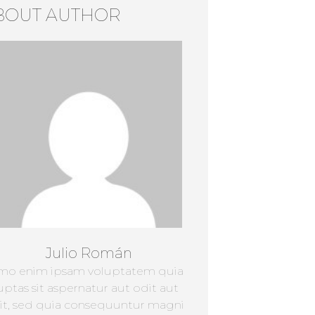
BOUT AUTHOR
Julio Román
mo enim ipsam voluptatem quia
uptas sit aspernatur aut odit aut
it, sed quia consequuntur magni