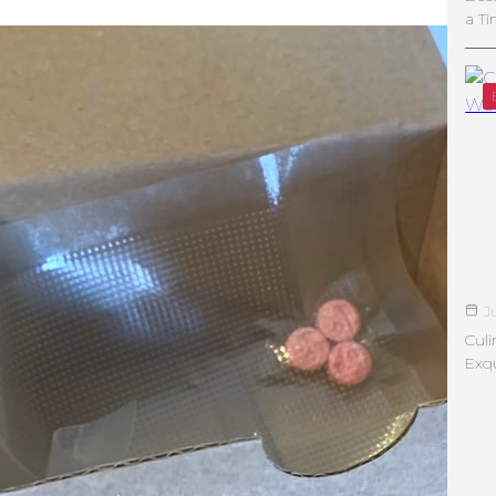
a Ti
J
Culi
Exqu