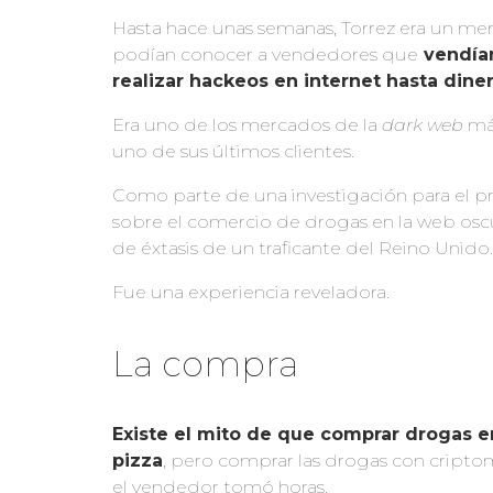
Hasta hace unas semanas, Torrez era un m
podían conocer a vendedores que
vendían
r
ealizar hackeos en internet
hasta diner
Era uno de los mercados de la
dark web
más
uno de sus últimos clientes.
Como parte de una investigación para el 
sobre el comercio de drogas en la web osc
de éxtasis de un traficante del Reino Unido.
Fue una experiencia reveladora.
La compra
Existe el mito de que comprar drogas e
pizza
, pero comprar las drogas con cript
el vendedor tomó horas.