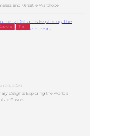
meless and Versatile Wardrobe
Explore
Thrill
un 26, 2026
nary Delights Exploring the World’s
isite Flavors