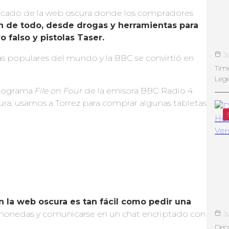
ercado de la web oscura donde los compradores
 de todo, desde drogas y herramientas
para
o falso y
pistolas
Taser.
J
 populares del mundo y la BBC se convirtió en
Tim
Leg
programa
File on Four
de la emisora BBC Radio 4
ura, usamos a Torrez para comprar algunas tabletas
n la web oscura es tan fácil como pedir una
omonedas y comunicarse en un chat encriptado con
J
Deco