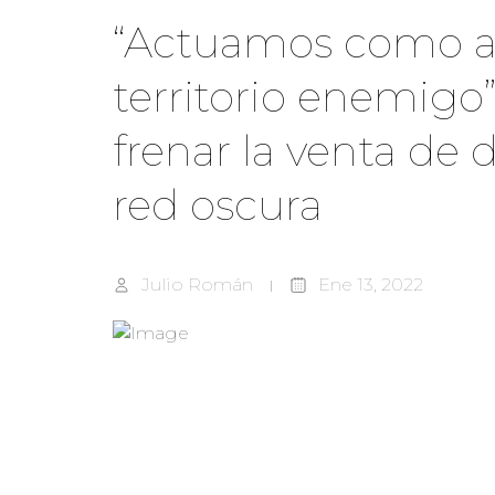
“Actuamos como ag
territorio enemigo”: 
frenar la venta de 
red oscura
Julio Román
Ene 13, 2022