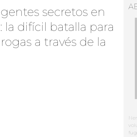
A
entes secretos en
la difícil batalla para
drogas a través de la
Ne
vol
fug