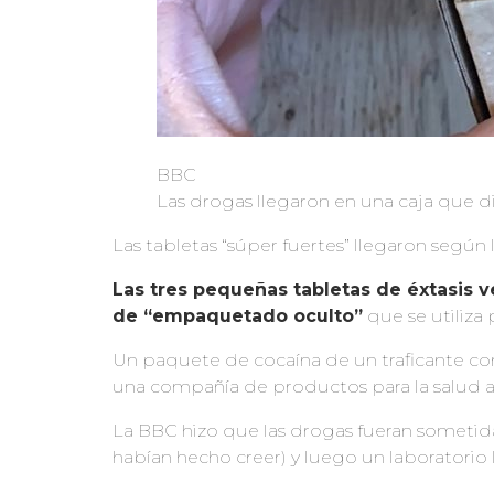
BBC
Las drogas llegaron en una caja que d
Las tabletas “súper fuertes” llegaron según 
Las tres pequeñas tabletas de éxtasis 
de “empaquetado oculto”
que se utiliza 
Un paquete de cocaína de un traficante com
una compañía de productos para la salud a
La BBC hizo que las drogas fueran sometid
habían hecho creer) y luego un laboratorio 