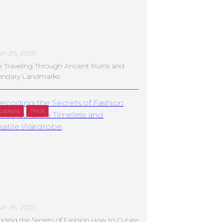
un 26, 2026
e Traveling Through Ancient Ruins and
endary Landmarks
Explore
Thrill
un 26, 2026
ding the Secrets of Fashion How to Curate