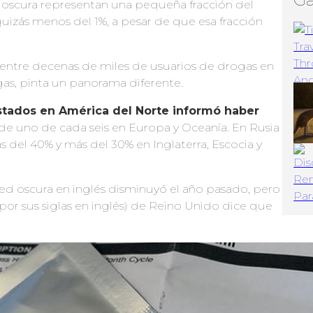
 oscura representan una pequeña fracción del
uizás menos del 1%, a pesar de que esa fracción
 entre decenas de miles de usuarios de drogas en
as, pinta un panorama diferente.
stados en América del Norte informó haber
 de uno de cada seis en Europa y Oceanía. En Rusia
ás del 40% y más del 30% en Inglaterra, Escocia y
ed oscura en inglés disminuyó el año pasado, pero
por sus siglas en inglés) de Reino Unido dice que