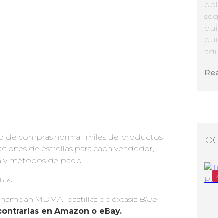
dol
seq
qui
qui
adip
Re
po
web de compras normal: miles de productos
aciones de estrellas para cada vendedor,
a y métodos de pago.
tos.
champán MDMA, pastillas de éxtasis
Blue
ncontrarías en Amazon o eBay.