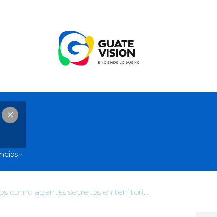
ncias
“Actuamos como agentes secretos en territorio enemigo”: la difícil batalla para frenar la venta de drogas a través de la red oscura