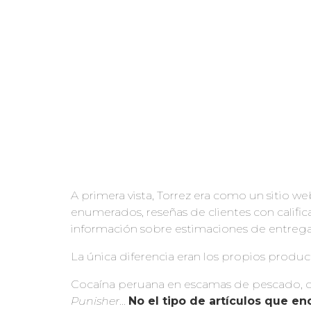
A primera vista, Torrez era como un sitio 
enumerados, reseñas de clientes con calific
información sobre estimaciones de entreg
La única diferencia eran los propios produc
Cocaína peruana en escamas de pescado, 
Punisher
…
N
o el tipo de artículos que e