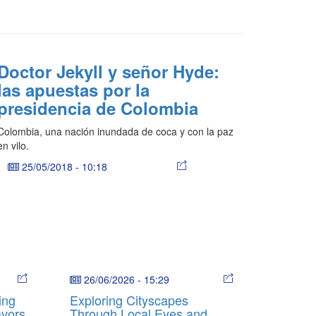
Doctor Jekyll y señor Hyde:
las apuestas por la
presidencia de Colombia
Colombia, una nación inundada de coca y con la paz
en vilo.
25/05/2018
-
10:18
26/06/2026
-
15:29
ing
Exploring Cityscapes
avors
Through Local Eyes and