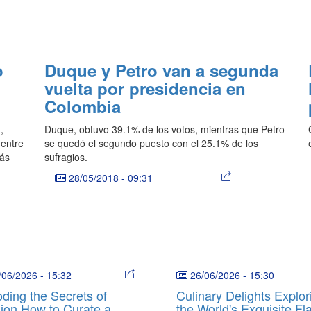
o
Duque y Petro van a segunda
vuelta por presidencia en
Colombia
,
Duque, obtuvo 39.1% de los votos, mientras que Petro
 entre
se quedó el segundo puesto con el 25.1% de los
más
sufragios.
28/05/2018
-
09:31
/06/2026
-
15:32
26/06/2026
-
15:30
ding the Secrets of
Culinary Delights Explor
ion How to Curate a
the World's Exquisite Fl