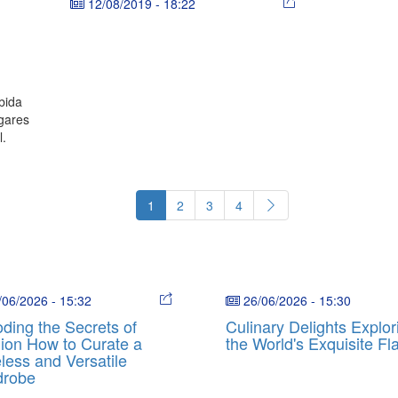
12/08/2019
-
18:22
bida
ugares
l.
1
2
3
4
/06/2026
-
15:32
26/06/2026
-
15:30
ding the Secrets of
Culinary Delights Explor
ion How to Curate a
the World's Exquisite Fl
less and Versatile
drobe