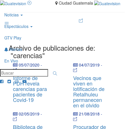
Ciudad Guatemala
Noticias
Espectáculos
GTV Play
Archivo de publicaciones de:
Alertas
"carencias"
En Vivo
05/07/2020
-
04/07/2019
-
Informe de
Vecinos que
PDH revela
viven en
carencias para
lotificación de
pacientes de
Retalhuleu
Covid-19
permanecen
en el olvido
02/05/2019
-
21/08/2018
-
Biblioteca de
Procurador de