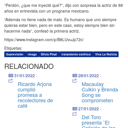
“Perdón, ¿que me inyecté qué?”, dijo con sorpresa la actriz de 88
años en entrevista con un programa mexicano.
“Además no tiene nada de malo. Es humano que uno siempre
quieras estar bien, pero en este caso, estoy siempre bien sin
hacerme nada”, confesó la primera actriz.
https://www.instagram.com/p/B8LUvuJp72c/
Etiquetas:
Guatevisión
riesgo
Silvia Pinal
tratamiento estético
Viva La Noticia
RELACIONADO
31/01/2022
-
28/01/2022
-
Ricardo Arjona
Macaulay
cumplió
Culkin y Brenda
promesa a
Song se
recolectores de
comprometen
café
27/01/2022
-
Del Toro
presenta ¨El
Callejón de las