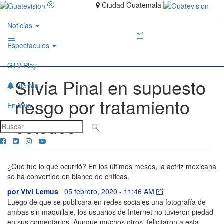
Ciudad Guatemala
Noticias
Espectáculos
GTV Play
Silvia Pinal en supuesto
Alertas
riesgo por tratamiento
En Vivo
estético
¿Qué fue lo que ocurrió? En los últimos meses, la actriz mexicana
se ha convertido en blanco de críticas.
por
Vivi Lemus
05 febrero, 2020 - 11:46 AM
Luego de que se publicara en redes sociales una fotografía de
ambas sin maquillaje, los usuarios de Internet no tuvieron piedad
en sus comentarios. Aunque muchos otros, felicitaron a esta