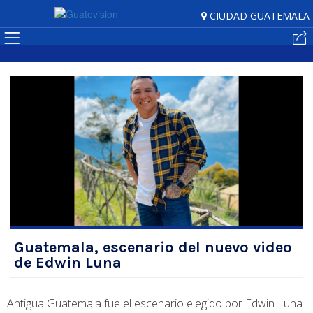
CIUDAD GUATEMALA
Noticias
Espectáculos
GTV
Play
Alertas
En
Vivo
Guatemala, escenario del nuevo video
de Edwin Luna
Antigua Guatemala fue el escenario elegido por Edwin Luna