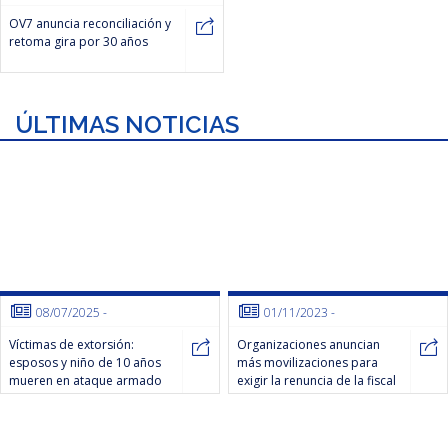
OV7 anuncia reconciliación y
retoma gira por 30 años
ÚLTIMAS NOTICIAS
08/07/2025
-
01/11/2023
-
Víctimas de extorsión:
Organizaciones anuncian
esposos y niño de 10 años
más movilizaciones para
mueren en ataque armado
exigir la renuncia de la fiscal
en San Pedro Sacatepéquez
general