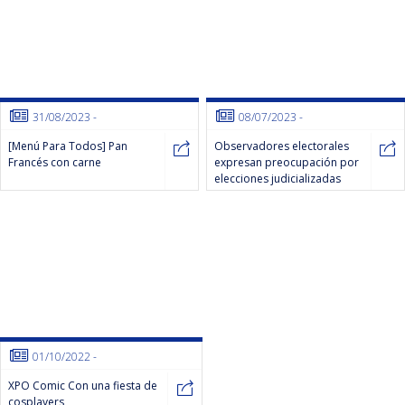
31/08/2023
-
08/07/2023
-
[Menú Para Todos] Pan
Observadores electorales
Francés con carne
expresan preocupación por
elecciones judicializadas
01/10/2022
-
XPO Comic Con una fiesta de
cosplayers