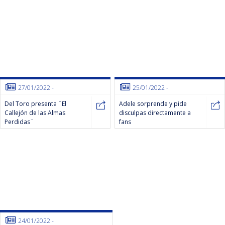
27/01/2022
-
25/01/2022
-
Del Toro presenta ¨El
Adele sorprende y pide
Callejón de las Almas
disculpas directamente a
Perdidas¨
fans
24/01/2022
-