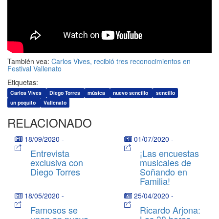
También vea:
Carlos Vives, recibió tres reconocimientos en
Festival Vallenato
Etiquetas:
Carlos Vives
Diego Torres
música
nuevo sencillo
sencillo
un poquito
Vallenato
RELACIONADO
18/09/2020
-
01/07/2020
-
Entrevista
¡Las encuestas
exclusiva con
musicales de
Diego Torres
Soñando en
Familia!
18/05/2020
-
25/04/2020
-
Famosos se
Ricardo Arjona:
unen en nueva
Las 38 horas