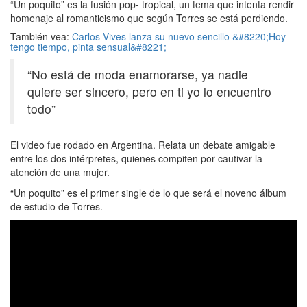
“Un poquito” es la fusión pop- tropical, un tema que intenta rendir
homenaje al romanticismo que según Torres se está perdiendo.
También vea:
Carlos Vives lanza su nuevo sencillo &#8220;Hoy
tengo tiempo, pinta sensual&#8221;
“No está de moda enamorarse, ya nadie
quiere ser sincero, pero en ti yo lo encuentro
todo”
El video fue rodado en Argentina. Relata un debate amigable
entre los dos intérpretes, quienes compiten por cautivar la
atención de una mujer.
“Un poquito” es el primer single de lo que será el noveno álbum
de estudio de Torres.