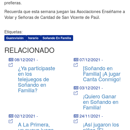
prefieras.
Recuerda que esta semana juegan las Asociaciones Enséñame a
Volar y Señoras de Caridad de San Vicente de Paúl.
Etiquetas:
Guatevisión
horario
Soñando En Familia
RELACIONADO
08/12/2021
-
07/12/2021
-
¿Ya participaste
[Soñando en
en los
Familia] ¡A jugar
telejuegos de
Canta Conmigo!
Soñando en
03/12/2021
-
Familia?
¡Quiero Ganar
en Soñando en
Familia!
02/12/2021
-
24/11/2021
-
A La Primera,
¡Así jugaron los
un nuevo juego
niños "El