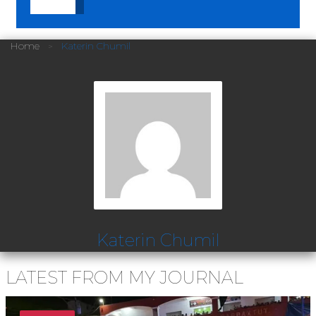
Home
Katerin Chumil
Katerin Chumil
LATEST FROM MY JOURNAL