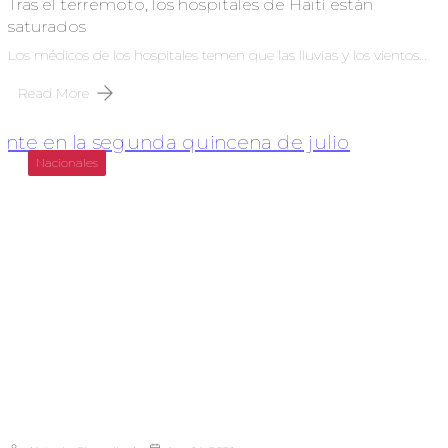
Tras el terremoto, los hospitales de Haití están
saturados
Los médicos de los hospitales temen que las lluvias y los vientos…
Read More
Nacionales