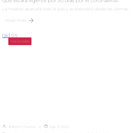
que estará vigente por 30 días por el coronavirus
La medida abarcará todo el país y se extenderá desde las últimas…
Read More
Nacionales
Katerin Chumil
Ago 15, 2021