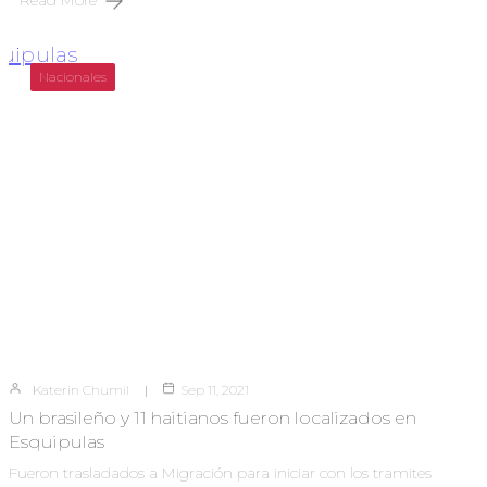
Read More
Nacionales
Katerin Chumil
Sep 11, 2021
Un brasileño y 11 haitianos fueron localizados en
Esquipulas
Fueron trasladados a Migración para iniciar con los tramites