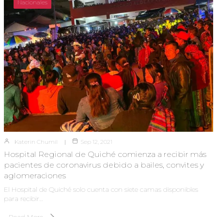
Nacionales
Katerin Chumil
Sep 12, 2021
Hospital Regional de Quiché comienza a recibir más
pacientes de coronavirus debido a bailes, convites y
aglomeraciones
El Hospital de Quiché solo cuenta con siete camas disponibles
para recibir…