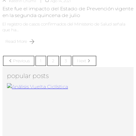
Katerin Chumil
Ago 14, 2021
Este fue el impacto del Estado de Prevención vigente
en la segunda quincena de julio
El registro de casos confirmados del Ministerio de Salud señala
que ha…
Read More
Previous
1
2
3
Next
popular posts