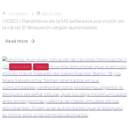
Josué Mejia
Ago 21, 2025
VIDEO | Pandilleros de la MS señalados por motín en
la cárcel El Boquerón, según autoridades
Read More
Nacionales
Videos