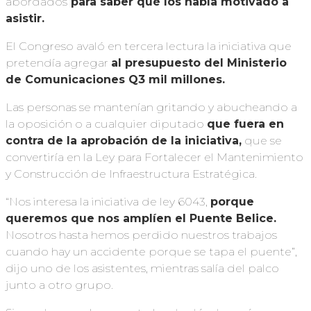
abordados
para saber qué los había motivado a
asistir.
El Congreso avaló en tercera lectura la iniciativa que
pretendía agregar
al presupuesto del Ministerio
de Comunicaciones Q3 mil millones.
Las personas se mantenían gritando y abucheando a
la oposición o a cualquier diputado
que fuera en
contra de la aprobación de la iniciativa,
que se
convertiría en la Ley para Fortalecer el Mantenimiento
y Construcción de Infraestructura Estratégica.
“Nos interesa la iniciativa de ley 6043,
porque
queremos que nos amplíen el Puente Belice.
Nosotros hasta hemos perdido nuestros trabajos
cuando hay un accidente porque se tapa el puente”,
dijo uno de los asistentes, mientras salía del palco
junto a otro grupo.