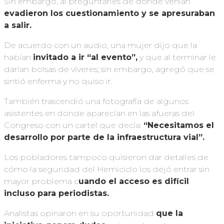
Sin embargo, al preguntarles de dónde venían
evadieron los cuestionamiento y se apresuraban
a salir.
De acuerdo con un audio, una mujer dijo que la
habían
invitado a ir “al evento”,
y que al terminar le
darían bolsas de víveres; sin embargo, agregó que se
sintió enferma y no quiso ir.
También trascendió una fotografía de algunos
asistentes en donde aparecían en las afueras del
Congreso con un cartel que decía:
“Necesitamos el
desarrollo por parte de la infraestructura vial”.
Los pobladores tampoco quisieron dar detalles de
cómo la seguridad del Hemiciclo los dejó entrar sin
mayor problema c
uando el acceso es difícil
incluso para periodistas.
Analistas opinaron en su oportunidad
que la