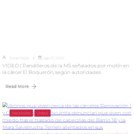
Josué Mejia
Ago 21, 2025
VIDEO | Pandilleros de la MS señalados por motín en
la cárcel El Boquerón, según autoridades
Read More
Nacionales
Videos