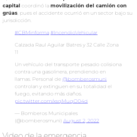
capital
coordinó la
movilización del camión con
grúas
, pues el accidente ocurrió en un sector bajo su
jurisdicción.
#CBMinforma
#IncendioVehicular
Calzada Raul Aguilar Batres y 32 Calle Zona
11
Un vehículo del transporte pesado colisiona
contra una gasolinera, prendiendo en
llamas. Personal de
@bomberosmuni
controlan y extinguen en su totalidad el
fuego, evitando más daños.
pic.twitter.com/xsqMuqO04d
— Bomberos Municipales
(@bomberosmuni)
August 2, 2022
Video de la emergencia