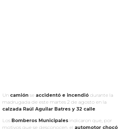
Un
camión
se
accidentó e incendió
durante la
madrugada de este martes 2 de agosto en la
calzada Raúl Aguilar Batres y 32 calle
.
Los
Bomberos Municipales
indicaron que, por
motivos que se desconocen, el
automotor chocó