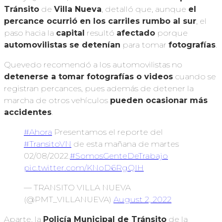
Tránsito
de
Villa Nueva
, detalló que, aunque
el
percance ocurrió en los carriles rumbo al sur
, el
paso hacia la
capital
resultó
afectado
porque
automovilistas se detenían
para tomar
fotografías
.
Quevedo recomendó a los automovilistas no
detenerse a tomar fotografías o videos
cuando se
registran percances, pues además de detener la
marcha de otros vehículos
pueden ocasionar más
accidentes
.
#Ahora
Presentamos el reporte del
#TransitoVN
de esta mañana de martes
02/08/2022.
#SomosGenteDeTrabajo
pic.twitter.com/KNoD6RgQIH
— TRANSITO VILLA NUEVA
(@PMT_VILLANUEVA)
August 2, 2022
Aparte, la
Policía Municipal de Tránsito
de la