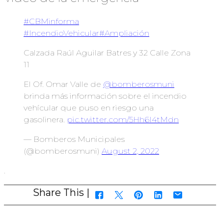
#CBMinforma
#IncendioVehicular
#Ampliación
Calzada Raúl Aguilar Batres y 32 Calle Zona
11
El Of. Omar Valle de
@bomberosmuni
brinda más información sobre el incendio
vehícular que puso en riesgo una
gasolinera.
pic.twitter.com/5Hh6I4tMdn
— Bomberos Municipales
(@bomberosmuni)
August 2, 2022
.
Share This |