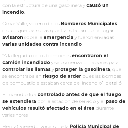
con la estructura de una gasolinera y
causó un
incendio
.
Omar Valle, vocero de los
Bomberos Municipales
indicó que personas que transitaban por el lugar
avisaron
sobre la
emergencia
y fueron enviadas
varias unidades contra incendio
.
“A la llegada de los bomberos
encontraron el
camión incendiado
y se comenzaron labores para
controlar las llamas
y
proteger la gasolinera
, que
se encontraba en
riesgo de arder
pues las bombas
de combustible estaban cerca del incendio”, detalló.
El incendio fue
controlado antes de que el fuego
se extendiera
por la estación de servicio y el
paso de
vehículos resultó afectado en el área
durante
varias horas.
Henry Quevedo, vocero de la
Policía Municipal de