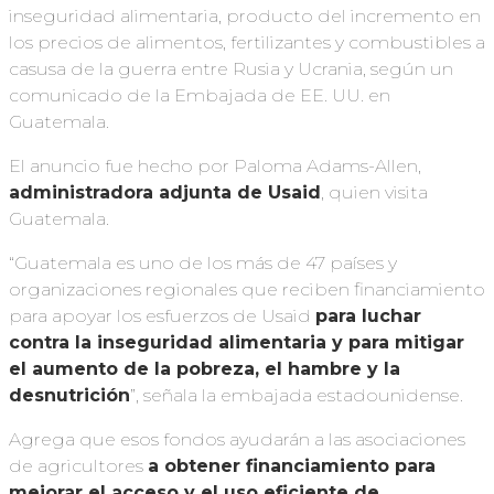
inseguridad alimentaria, producto del incremento en
los precios de alimentos, fertilizantes y combustibles a
casusa de la guerra entre Rusia y Ucrania, según un
comunicado de la Embajada de EE. UU. en
Guatemala.
El anuncio fue hecho por Paloma Adams-Allen,
administradora adjunta de Usaid
, quien visita
Guatemala.
“Guatemala es uno de los más de 47 países y
organizaciones regionales que reciben financiamiento
para apoyar los esfuerzos de Usaid
para luchar
contra la inseguridad alimentaria y para mitigar
el aumento de la pobreza, el hambre y la
desnutrición
”, señala la embajada estadounidense.
Agrega que esos fondos ayudarán a las asociaciones
de agricultores
a obtener financiamiento para
mejorar el acceso y el uso eficiente de