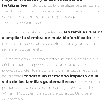
fertilizantes
, incluidos los biofertilizantes, así como
invertir en tecnologías climáticamente inteligentes,
como captación de agua, riego por goteo e
invernaderos simples.
“Los fondos también ayudarán a
las familias rurales
a ampliar la siembra de maíz biofortificado
, que
tiene un alto contenido de zinc, hierro y proteínas”,
señala el documento.
“La gente en Guatemala está sufriendo debido a la
crisis alimentaria provocada por el ataque no
provocado de Rusia contra Ucrania. Estos recursos
adicionales
tendrán un tremendo impacto en la
vida de las familias guatemaltecas
que intentan
poner comida sobre su mesa”, dijo por su parte
William Popp, embajador de Estados Unidos en
Guatemala.