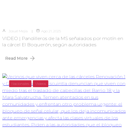
Josué Mejia
Ago 21, 2025
VIDEO | Pandilleros de la MS señalados por motín en
la cárcel El Boquerón, según autoridades
Read More
Nacionales
Videos