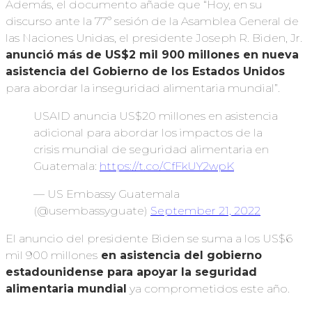
Además, el documento añade que “Hoy, en su
discurso ante la 77º sesión de la Asamblea General de
las Naciones Unidas, el presidente Joseph R. Biden, Jr.
anunció más de US$2 mil 900 millones en nueva
asistencia del Gobierno de los Estados Unidos
para abordar la inseguridad alimentaria mundial”.
USAID anuncia US$20 millones en asistencia
adicional para abordar los impactos de la
crisis mundial de seguridad alimentaria en
Guatemala:
https://t.co/CfFkUY2wpK
— US Embassy Guatemala
(@usembassyguate)
September 21, 2022
El anuncio del presidente Biden se suma a los US$6
mil 900 millones
en asistencia del gobierno
estadounidense para apoyar la seguridad
alimentaria mundial
ya comprometidos este año.