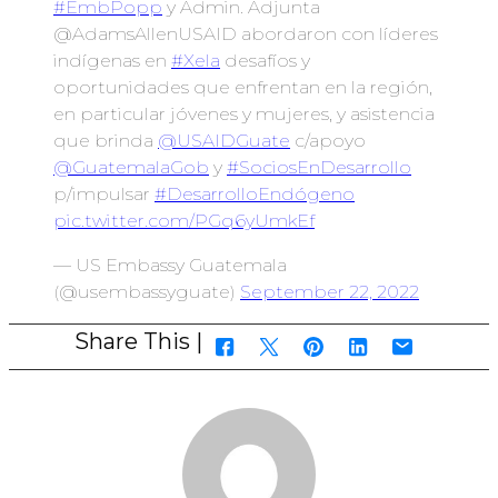
#EmbPopp
y Admin. Adjunta
@AdamsAllenUSAID abordaron con líderes
indígenas en
#Xela
desafíos y
oportunidades que enfrentan en la región,
en particular jóvenes y mujeres, y asistencia
que brinda
@USAIDGuate
c/apoyo
@GuatemalaGob
y
#SociosEnDesarrollo
p/impulsar
#DesarrolloEndógeno
pic.twitter.com/PGq6yUmkEf
— US Embassy Guatemala
(@usembassyguate)
September 22, 2022
Share This |