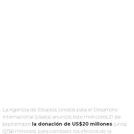
La Agencia de Estados Unidos para el Desarrollo
Internacional (Usaid) anunció este miércoles 21 de
septiembre
la donación de US$20 millones
(unos
Q156 millones) para combatir los efectos de la