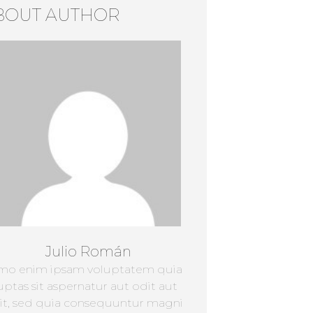
BOUT AUTHOR
Julio Román
mo enim ipsam voluptatem quia
uptas sit aspernatur aut odit aut
it, sed quia consequuntur magni