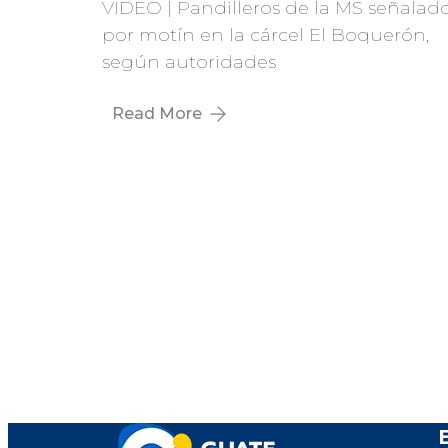
VIDEO | Pandilleros de la MS señalad
por motín en la cárcel El Boquerón,
según autoridades
Read More