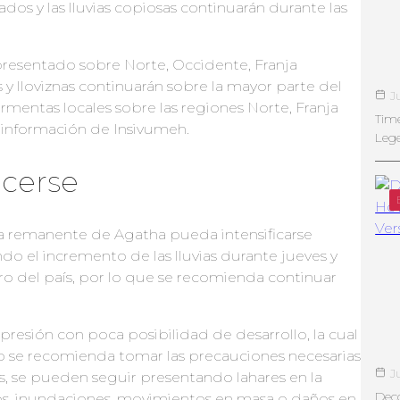
os y las lluvias copiosas continuarán durante las
presentado sobre Norte, Occidente, Franja
 y lloviznas continuarán sobre la mayor parte del
J
rmentas locales sobre las regiones Norte, Franja
Tim
a información de Insivumeh.
Leg
ecerse
ma remanente de Agatha pueda intensificarse
o el incremento de las lluvias durante jueves y
ro del país, por lo que se recomienda continuar
resión con poca posibilidad de desarrollo, la cual
o se recomienda tomar las precauciones necesarias
J
ias, se pueden seguir presentando lahares en la
Deco
íos, inundaciones, movimientos en masa o daños en