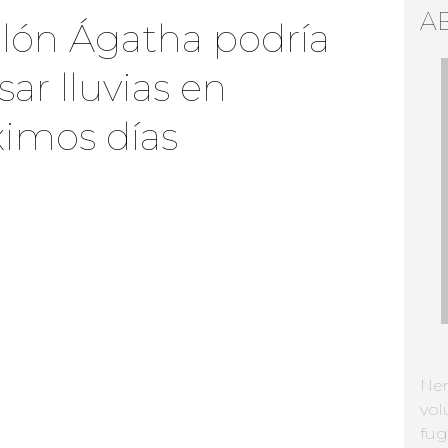
A
lón Ágatha podría
sar lluvias en
ximos días
Ne
vol
fug