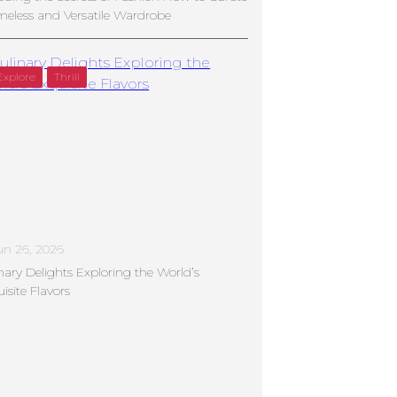
meless and Versatile Wardrobe
Explore
Thrill
un 26, 2026
nary Delights Exploring the World’s
isite Flavors