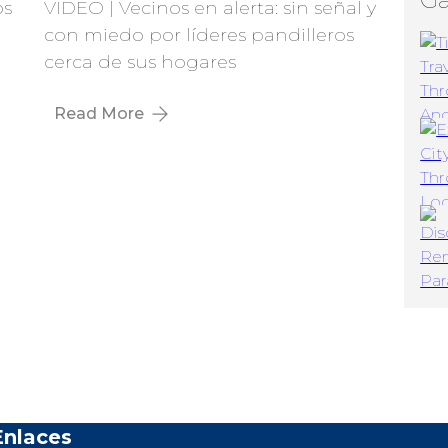
os
VIDEO | Vecinos en alerta: sin señal y
con miedo por líderes pandilleros
cerca de sus hogares
Read More
Enlaces