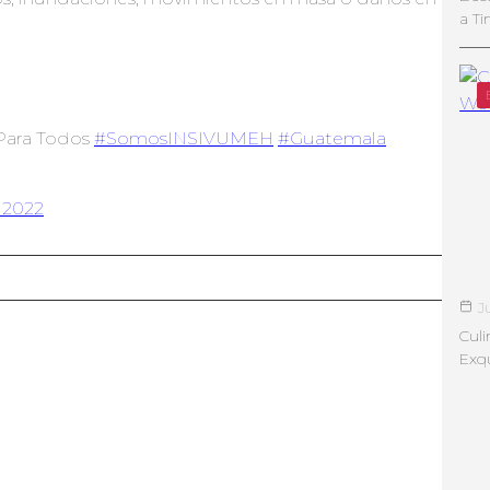
a Ti
 Para Todos
#SomosINSIVUMEH
#Guatemala
, 2022
J
Culi
Exqu