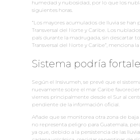
humedad y nubosidad, por lo que los nublad
siguientes horas.
“Los mayores acumulados de lluvia se han 
Transversal del Norte y Caribe. Los nublados
país durante la madrugada, sin descartar to
Transversal del Norte y Caribe”, menciona l
Sistema podría fortal
Según el Insivumeh, se prevé que el siste
nuevamente sobre el mar Caribe favoreciend
viernes principalmente desde el Sur al cent
pendiente de la información oficial.
Añade que se monitorea otra zona de baja p
no representa peligro para Guatemala, per
ya que, debido a la persistencia de las lluv
cadena volcánica, crecidas repentinas de r