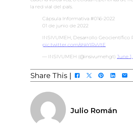
la red vial del país.
Cápsula Informativa #016-2022
01 de junio de 2022
INSIVUMEH, Desarrollo Geocientífico
pic.twitter.com/shkYIRvVtE
— INSIVUMEH (@insivumehgt)
June 1
Share This |
Julio Román