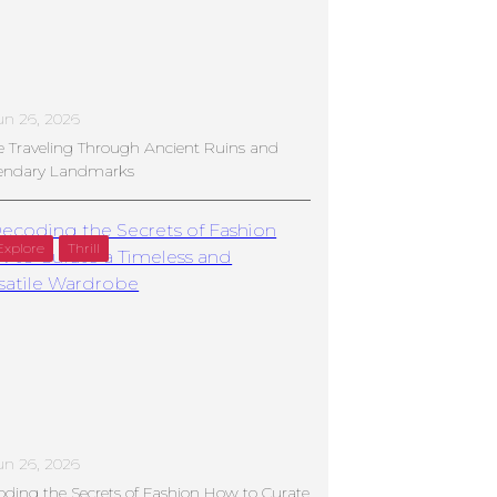
un 26, 2026
e Traveling Through Ancient Ruins and
endary Landmarks
Explore
Thrill
un 26, 2026
ding the Secrets of Fashion How to Curate