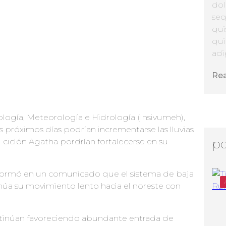
dol
seq
qui
qui
adip
Re
ología, Meteorología e Hidrología (Insivumeh),
s próximos días podrían incrementarse las lluvias
 ciclón Agatha pordrían fortalecerse en su
po
nformó en un comunicado que el sistema de baja
núa su movimiento lento hacia el noreste con
ntinúan favoreciendo abundante entrada de