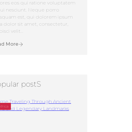
ores eos qui ratione voluptatem
ui nesciunt. Neque porro
squam est, qui dolorem ipsum
a dolor sit amet, consectetur,
isci velit...
ad More
pular postS
Africa