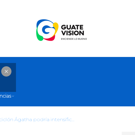
ncias
Remanente del ciclón Ágatha podría intensificarse y causar lluvias en Guatemala los próximos días