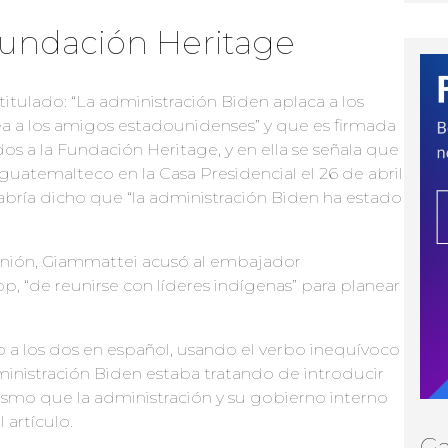
Fundación Heritage
itulado: “La administración Biden aplaca a los
 a los amigos estadounidenses” y que es firmada
s a la Fundación Heritage, y en ella se señala que
guatemalteco en la Casa Presidencial el 26 de abril
bría dicho que “la administración Biden ha estado
eunión, Giammattei acusó al embajador
 “de reunirse con líderes indígenas” para planear
o a los dos en español, usando el verbo inequívoco
inistración Biden estaba tratando de introducir
ismo que la administración y su gobierno interno
 artículo.
Ga