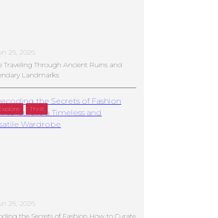
un 26, 2026
e Traveling Through Ancient Ruins and
endary Landmarks
Explore
Thrill
un 26, 2026
ding the Secrets of Fashion How to Curate