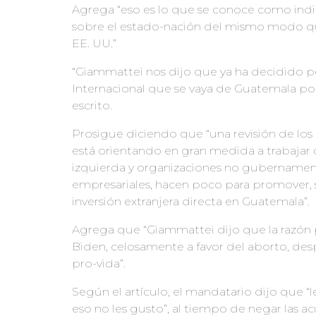
Agrega “eso es lo que se conoce como indig
sobre el estado-nación del mismo modo que la
EE. UU.”
“Giammattei nos dijo que ya ha decidido ped
Internacional que se vaya de Guatemala po
escrito.
Prosigue diciendo que “una revisión de lo
está orientando en gran medida a trabajar 
izquierda y organizaciones no gubernament
empresariales, hacen poco para promover, si
inversión extranjera directa en Guatemala”.
Agrega que “Giammattei dijo que la razón p
Biden, celosamente a favor del aborto, de
pro-vida”.
Según el artículo, el mandatario dijo que “l
eso no les gusto”, al tiempo de negar las 