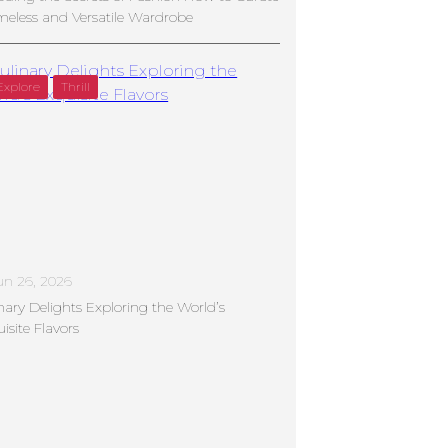
meless and Versatile Wardrobe
Explore
Thrill
un 26, 2026
nary Delights Exploring the World’s
isite Flavors