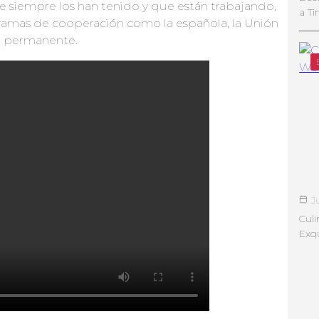
e siempre los han tenido y que están trabajando,
a Ti
gramas de cooperación como la española, la Unión
a permanente.
J
Culi
Exqu