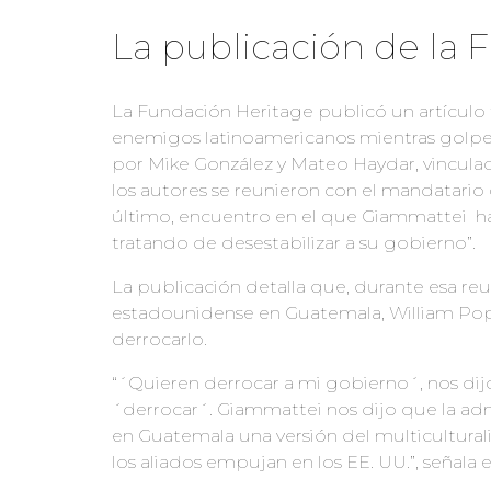
La publicación de la 
La Fundación Heritage publicó un artículo t
enemigos latinoamericanos mientras golpea
por Mike González y Mateo Haydar, vinculado
los autores se reunieron con el mandatario 
último, encuentro en el que Giammattei ha
tratando de desestabilizar a su gobierno”.
La publicación detalla que, durante esa r
estadounidense en Guatemala, William Popp,
derrocarlo.
“´Quieren derrocar a mi gobierno´, nos dij
´derrocar´. Giammattei nos dijo que la adm
en Guatemala una versión del multicultural
los aliados empujan en los EE. UU.”, señala el