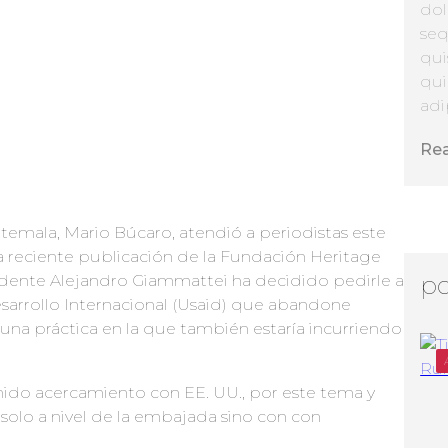
dol
seq
qui
qui
adip
Re
temala, Mario Búcaro, atendió a periodistas este
a reciente publicación de la Fundación Heritage
idente Alejandro Giammattei ha decidido pedirle a
po
esarrollo Internacional (Usaid) que abandone
na práctica en la que también estaría incurriendo
tenido acercamiento con EE. UU., por este tema y
solo a nivel de la embajada sino con con