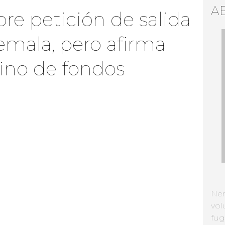
A
re petición de salida
mala, pero afirma
ino de fondos
Ne
vol
fug