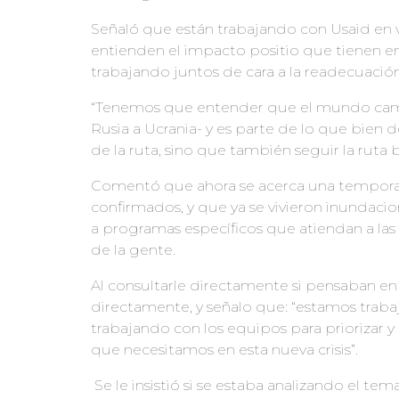
Señaló que están trabajando con Usaid en 
entienden el impacto positio que tienen e
trabajando juntos de cara a la readecuació
“Tenemos que entender que el mundo cambi
Rusia a Ucrania- y es parte de lo que bien d
de la ruta, sino que también seguir la ruta
Comentó que ahora se acerca una temporad
confirmados, y que ya se vivieron inundaci
a programas específicos que atiendan a las
de la gente.
Al consultarle directamente si pensaban en
directamente, y señalo que: “estamos trab
trabajando con los equipos para priorizar y
que necesitamos en esta nueva crisis”.
Se le insistió si se estaba analizando el te