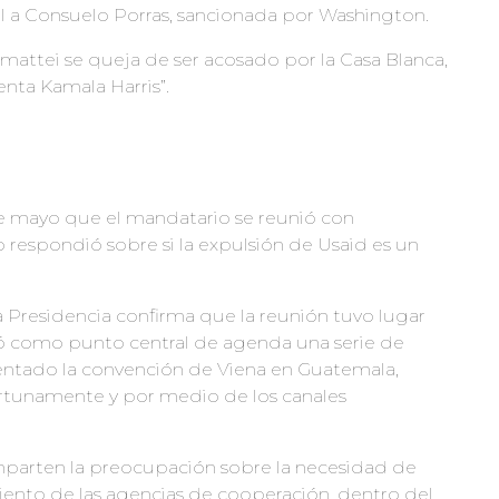
 a Consuelo Porras, sancionada por Washington.
mattei se queja de ser acosado por la Casa Blanca,
nta Kamala Harris”.
e mayo que el mandatario se reunió con
 respondió sobre si la expulsión de Usaid es un
a Presidencia confirma que la reunión tuvo lugar
dó como punto central de agenda una serie de
lentado la convención de Viena en Guatemala,
tunamente y por medio de los canales
parten la preocupación sobre la necesidad de
iento de las agencias de cooperación, dentro del