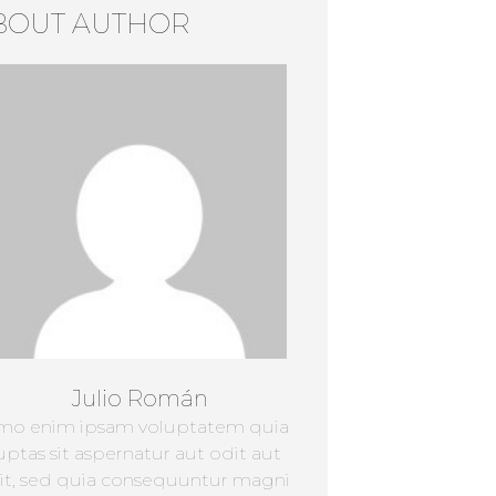
BOUT AUTHOR
Julio Román
mo enim ipsam voluptatem quia
uptas sit aspernatur aut odit aut
it, sed quia consequuntur magni