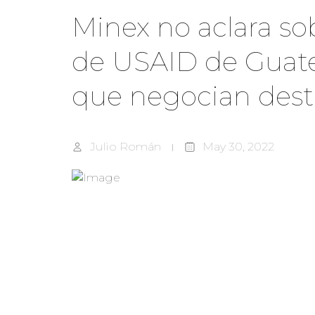
Minex no aclara sob
de USAID de Guate
que negocian dest
Julio Román
May 30, 2022