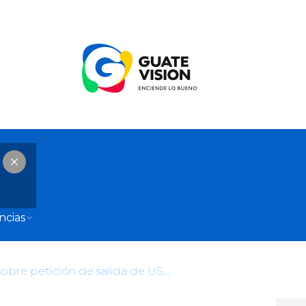
ncias
Minex no aclara sobre petición de salida de USAID de Guatemala, pero afirma que negocian destino de fondos