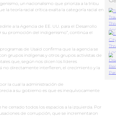
enismo, un nacionalismo que prioriza a la tribu
 teoría racial crítica exalta la categoría racial en
irle a la Agencia de EE. UU. para el Desarrollo
r su promoción del indigenismo”, continúa el
s programas de Usaid confirma que la agencia se
con grupos indígenas y otros grupos activistas de
ales que, según nos dicen los líderes
 no directamente interfieren, el crecimiento y la
or la cual la administración de
sprecia a su gobierno es que es inequívocamente
e he cerrado todos los espacios a la izquierda. Por
acusaciones de corrupción, que se incrementaron