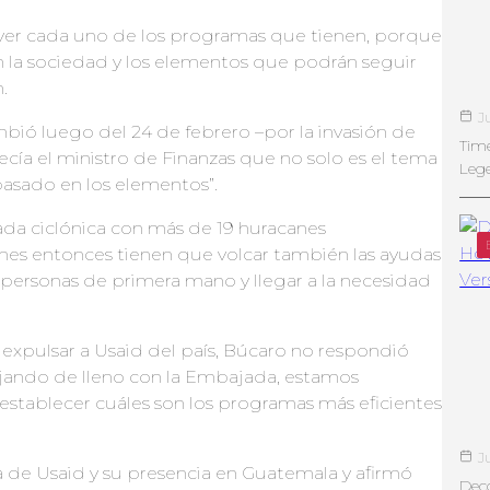
ver cada uno de los programas que tienen, porque
n la sociedad y los elementos que podrán seguir
n.
J
ó luego del 24 de febrero –por la invasión de
Tim
ecía el ministro de Finanzas que no solo es el tema
Leg
 basado en los elementos”.
a ciclónica con más de 19 huracanes
ones entonces tienen que volcar también las ayudas
 personas de primera mano y llegar a la necesidad
 expulsar a Usaid del país, Búcaro no respondió
ajando de lleno con la Embajada, estamos
 establecer cuáles son los programas más eficientes
J
ma de Usaid y su presencia en Guatemala y afirmó
Deco