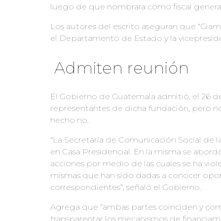
luego de que nombrara como fiscal general
Los autores del escrito aseguran que “Giam
el Departamento de Estado y la vicepreside
Admiten reunión
El Gobierno de Guatemala admitió, el 26 d
representantes de dicha fundación, pero no
hecho no.
“La Secretaría de Comunicación Social de l
en Casa Presidencial. En la misma se abor
acciones por medio de las cuales se ha vio
mismas que han sido dadas a conocer opor
correspondientes”, señaló el Gobierno.
Agrega que “ambas partes coinciden y com
transparentar los mecanismos de financiam