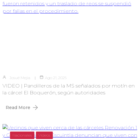
Josué Mejia
Ago 21, 2025
VIDEO | Pandilleros de la MS señalados por motín en
la cárcel El Boquerón, según autoridades
Read More
Nacionales
Videos