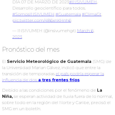
DÍA 07 DE MARZO DE 2023
#INSIVUMEH
,
Desarrollo geocientífico para todos.
#SomosINSIVUMEH
#Guatemala
#ClimaGt
pic.twitter.com/486xnKHnh6
— INSIVUMEH (@insivumehgt)
March 6,
2023
Pronóstico del mes
El
Servicio Meteorológico de Guatemala
(SMG) de
la Universidad Marian Gálvez, indicó que entre la
transición de temporadas
el país podría esperar la
influencia de dos
a tres frentes fríos
.
Debido a las condiciones por el fenómeno de
La
Niña,
se esperan actividad de lluvia fuera de lo normal,
sobre todo en la región del Norte y Caribe, precisó el
SMG en un boletín.