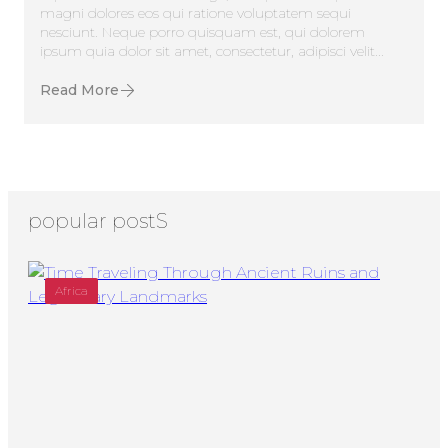
magni dolores eos qui ratione voluptatem sequi
nesciunt. Neque porro quisquam est, qui dolorem
ipsum quia dolor sit amet, consectetur, adipisci velit...
Read More
popular postS
Africa