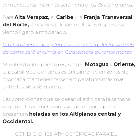
temperaturas máximas serán entre los 35 a 37 grados.
Para
Alta Verapaz,
el
Caribe
y la
Franja Transversal
del Norte,
sí hay posibilidad de lluvias dispersas y
viento ligero a moderado.
Lea también: Calor y frío: la perspectiva del Insivumeh
de cómo será el clima en Guatemala durante marzo
Mientras tanto, para la región del
Motagua
y
Oriente,
la posibilidad de lluvias es únicamente en zonas de
montaña manteniéndose temperaturas máximas
entre los 36 a 38 grados.
Las condiciones que se desarrollarán para la semana,
según el Insivumeh, son favorables para que se
presenten
heladas en los Altiplanos central y
Occidental.
CONDICIONES ATMOSFÉRICAS PARA EL