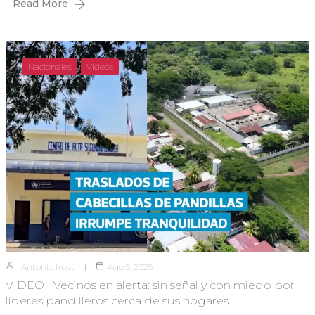
Read More
Nacionales
Videos
Antonio Ixcot
Ago 5, 2025
VIDEO | Vecinos en alerta: sin señal y con miedo por
líderes pandilleros cerca de sus hogares