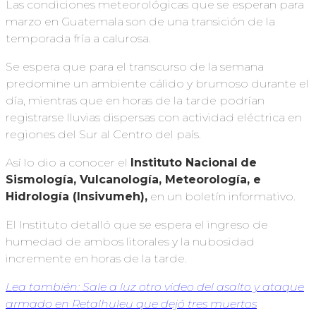
Las condiciones meteorológicas que se esperan para
marzo en Guatemala son de una transición de la
temporada fría a calurosa.
Se espera que para el transcurso de la semana
predomine un ambiente cálido y brumoso durante el
día, mientras que en horas de la tarde podrían
registrarse lluvias dispersas con actividad eléctrica en
regiones del Sur al Centro del país.
Así lo dio a conocer el
Instituto Nacional
de
Sismología, Vulcanología, Meteorología, e
Hidrología (Insivumeh),
en un boletín informativo.
El Instituto detalló que se espera el ingreso de
humedad de ambos litorales y la nubosidad
incremente en horas de la tarde.
Lea también: Sale a luz otro video del asalto y ataque
armado en Retalhuleu que dejó tres muertos