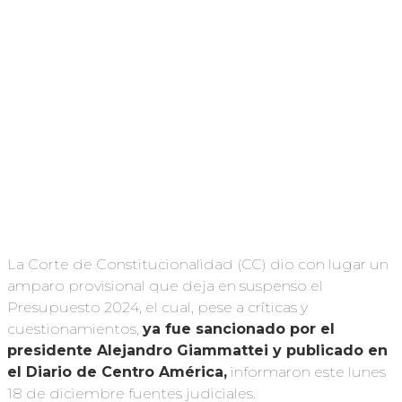
La Corte de Constitucionalidad (CC) dio con lugar un
amparo provisional que deja en suspenso el
Presupuesto 2024, el cual, pese a críticas y
cuestionamientos,
ya fue sancionado por el
presidente Alejandro Giammattei y publicado en
el Diario de Centro América,
informaron este lunes
18 de diciembre fuentes judiciales.