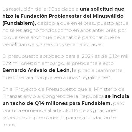
La resolución de la CC se debe a
una solicitud que
hizo la Fundación Probienestar del Minusválido
(Fundabiem),
debido a que en el presupuesto actual
no se les asignó fondos como en años anteriores, por
lo que señalaron que decenas de personas que se
benefician de sus servicios serían afectadas.
El presupuesto aprobado para el 2024 es de Q124 mil
879 millones; sin embargo, el presidente electo,
Bernardo Arévalo de León, l
e pidió a Giammattei
que lo vetara porque ven alunas “ilegalidades”.
En el Proyecto de Presupuesto que el Ministerio de
Finanzas envió al Congreso de la República
se incluía
un techo de Q14 millones para Fundabiem,
pero
por una enmienda al artículo 114 de asignaciones
especiales, el presupuesto para esa fundación se
retiró.