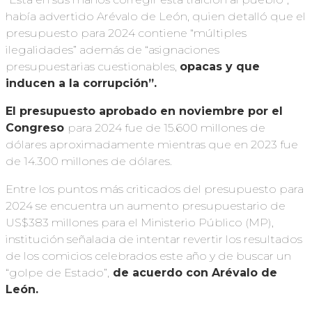
había advertido Arévalo de León, quien detalló que el
presupuesto para 2024 contiene “múltiples
ilegalidades” además de “asignaciones
presupuestarias cuestionables,
opacas y que
inducen a la corrupción”.
El presupuesto aprobado en noviembre por el
Congreso
para 2024 fue de 15.600 millones de
dólares aproximadamente mientras que en 2023 fue
de 14.300 millones de dólares.
Entre los puntos más criticados del presupuesto para
2024 se encuentra un aumento presupuestario de
US$383 millones para el Ministerio Público (MP),
institución señalada de intentar revertir los resultados
de los comicios celebrados este año y de buscar un
“golpe de Estado”,
de acuerdo con Arévalo de
León.