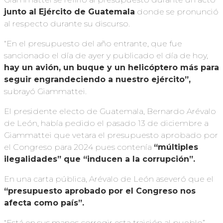
junto al Ejército de Guatemala
donde se pronunció
al respecto durante su discurso.
“En el presupuesto del año entrante, que fue
sancionado el día de ayer y publicado el día de hoy,
hay un avión, un buque y un helicóptero más para
seguir engrandeciendo a nuestro ejército”,
subrayó Giammattei.
El presidente electo de Guatemala, Bernardo Arévalo
de León, había pedido el pasado 13 de diciembre a
Giammattei que vetara el presupuesto aprobado por
el Congreso para 2024 pues contenía
“múltiples
ilegalidades” que “inducen a la corrupción”.
En una carta pública, Arévalo de León aseveró que el
“presupuesto aprobado por el Congreso nos
afecta como país”.
“Está en sus manos corregir esta traición al pueblo”,