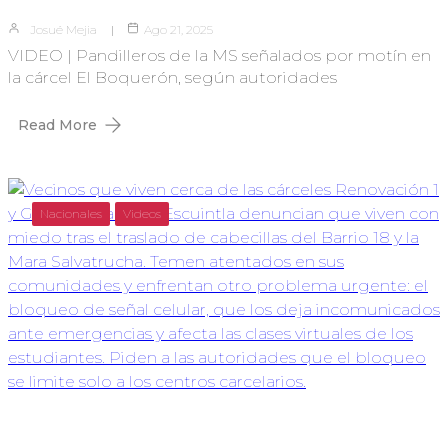
Josué Mejia
Ago 21, 2025
VIDEO | Pandilleros de la MS señalados por motín en
la cárcel El Boquerón, según autoridades
Read More
Nacionales
Videos