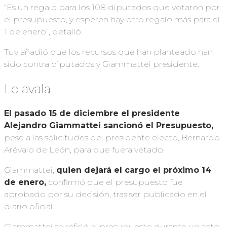
“Es un regalo para los 108 diputados que votaron por
el presupuesto, y esperen hay otro regalo más para el
1 de enero”, detalló.
Tuy añadió que los recursos que han planteado han
sido contra diputados y Giammattei presidente.
Lo avala
El pasado 15 de diciembre el presidente
Alejandro Giammattei sancionó el Presupuesto,
pese a las solicitudes del presidente electo, Bernardo
Arévalo de León, para que fuera vetado.
Giammattei,
quien dejará el cargo el próximo 14
de enero,
confirmó que el presupuesto fue
aprobado por su decisión, tras ser publicado en el
diario oficial.
Giammattei se refirió al presupuesto durante un acto