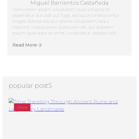
Miguel Barrientos Castañeda
Nemo enim ipsam voluptatem quia voluptas sit
aspernatur aut odit aut fugit, sed quia consequuntur
magni dolores eos qui ratione voluptatem sequi
nesciunt. Neque porro quisquam est, qui dolorem
ipsum quia dolor sit amet, consectetur, adipisci velit...
Read More
popular postS
Africa