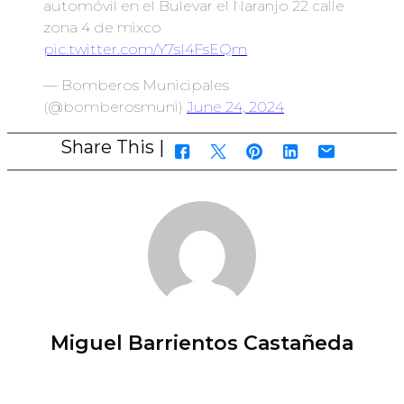
automóvil en el Bulevar el Naranjo 22 calle
zona 4 de mixco
pic.twitter.com/Y7sI4FsEQm
— Bomberos Municipales
(@bomberosmuni)
June 24, 2024
Share This |
Miguel Barrientos Castañeda