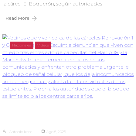
la cárcel El Boquerón, según autoridades
Read More
Nacionales
Videos
Antonio Ixcot
Ago 5, 2025