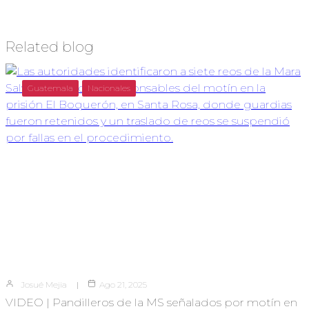
Related blog
Guatemala
Nacionales
Josué Mejia
Ago 21, 2025
VIDEO | Pandilleros de la MS señalados por motín en