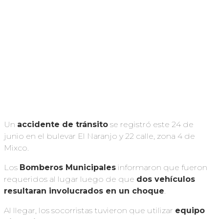
Un
accidente de tránsito
se registró este 24 de
junio en el bulevar El Naranjo y 22 calle, zona 4 de
Mixco.
Los
Bomberos Municipales
informaron que fueron
requeridos al lugar luego de que
dos vehículos
resultaran involucrados en un choque
.
Al llegar, los socorristas tuvieron que utilizar
equipo