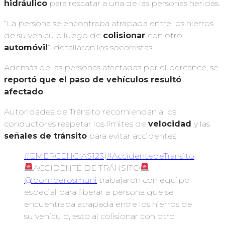
hidráulico
para rescatar a una de las personas heridas.
“La persona se encontraba atrapada entre los hierros
de su vehículo luego de
colisionar
con otro
automóvil
”, detallaron los socorristas.
Además de las personas afectadas por el percance, se
reportó que el paso de vehículos resultó
afectado
.
Autoridades de Tránsito recomiendan a los
conductores respetar los límites de
velocidad
y las
señales de tránsito
para evitar accidentes.
#EMERGENCIAS123
|
#AccidentedeTransito
ACCIDENTE DE TRÁNSITO
@bomberosmuni
trabajaron con equipo
especial para liberar a persona que se
encuentraba atrapada entre los hierros de
su vehículo, esto al colisionar con otro