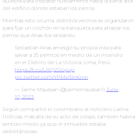
quiebra para treparse nuevamente hasta la parte alta
del edificio donde estaban los perros.
Mientras esto ocurría, distintos vecinos se organizaron
para fijar un colchón en la banqueta para atrapar los
perros que Arias iba lanzando.
Sebastián Arias arriesgó su propia vida para
salvar a 25 perritos en medio de un incendio
en el Distrito de La Victoria, Lima, Perú.
https://t.co/LRQ2SIopvp
pic.twitter.com/YPMx1RnKmn
— Jaime Maussan (@jaimemaussan1)
June
10, 2023
Según compartió el colombiano al noticiero Latina
Noticias, más allá de su acto de coraje, también habría
sentido miedo ya que el inmueble estaba
debilitándose.