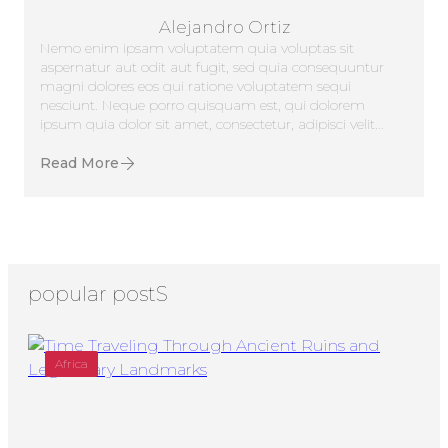
Alejandro Ortiz
Nemo enim ipsam voluptatem quia voluptas sit
aspernatur aut odit aut fugit, sed quia consequuntur
magni dolores eos qui ratione voluptatem sequi
nesciunt. Neque porro quisquam est, qui dolorem
ipsum quia dolor sit amet, consectetur, adipisci velit...
Read More
popular postS
Africa