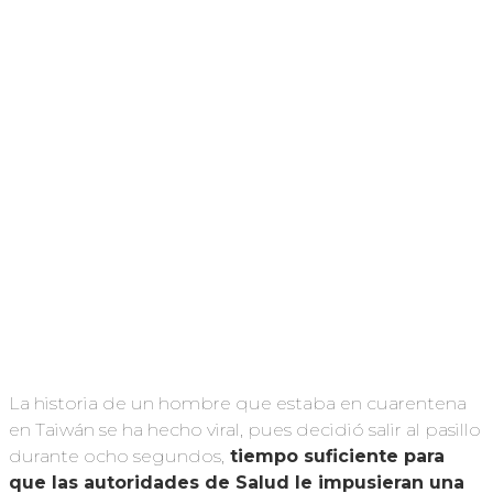
La historia de un hombre que estaba en cuarentena
en Taiwán se ha hecho viral, pues decidió salir al pasillo
durante ocho segundos,
tiempo suficiente para
que las autoridades de Salud le impusieran una