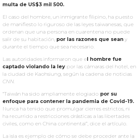
multa de US$3 mil 500.
El caso del hombre, un inmigrante filipino, ha puesto
de manifiesto lo riguroso de las leyes taiwanesas, que
ordenan que una persona en cuarentena no puede
salir de su habitación,
por las razones que sean
y
durante el tiempo que sea necesario.
Las autoridades informaron que e
l hombre fue
captado violando la ley
por las cámaras del hotel, en
la ciudad de Kaohsiung, según la cadena de noticias
CNN.
“Taiwán ha sido ampliamente elogiado
por su
enfoque para contener la pandemia de Covid-19.
Nunca ha tenido que promulgar cierres estrictos, ni
ha recurrido a restricciones drásticas a las libertades
civiles, como en China continental”, dice el artículo.
La isla es ejemplo de cómo se debe proceder ante la