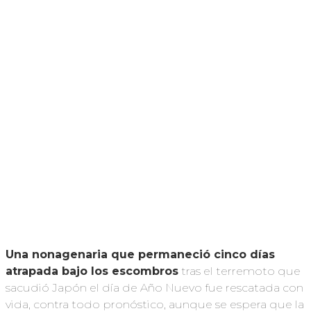
Una nonagenaria que permaneció cinco días
atrapada bajo los escombros
tras el terremoto que
sacudió Japón el día de Año Nuevo fue rescatada con
vida, contra todo pronóstico, aunque se espera que la