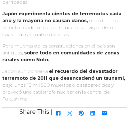
derribadas.
Japón experimenta cientos de terremotos cada
año y la mayoría no causan daños,
debido a los
estrictos códigos de construcción en vigor desde
hace más de cuatro décadas.
Pero muchas de las construcciones en el país son
antiguas,
sobre todo en comunidades de zonas
rurales como Noto.
Japón aún conserva
el recuerdo del devastador
terremoto de 2011 que desencadenó un tsunami,
dejó unos 18 mil 500 muertos o desaparecidos y
provocó una catástrofe nuclear en la central de
Fukushima.
Share This |