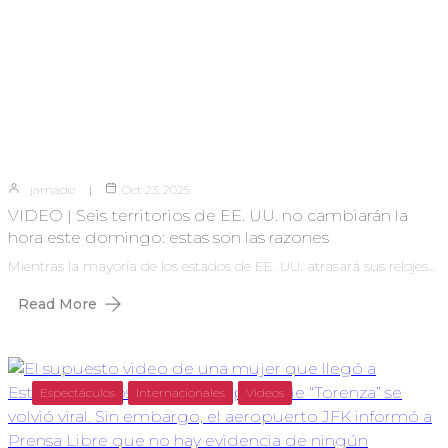
jamado
Oct 23, 2025
VIDEO | Seis territorios de EE. UU. no cambiarán la
hora este domingo: estas son las razones
Mientras la mayoría de los estados de EE. UU. atrasará sus relojes…
Read More
Espectáculos
Internacionales
Videos