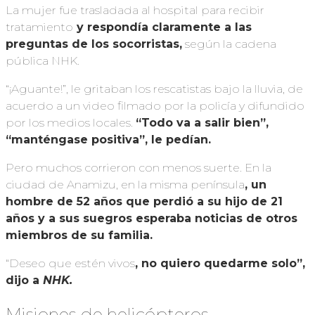
La mujer fue trasladada al hospital para recibir
tratamiento
y respondía claramente a las
preguntas de los socorristas,
según la cadena
pública NHK.
“¡Aguante!”, le gritaban los rescatistas bajo la lluvia, de
acuerdo a un video filmado por la policía y difundido
por los medios locales.
“Todo va a salir bien”,
“manténgase positiva”, le pedían.
Pero muchos corrieron con menos suerte. En la
ciudad de Anamizu, en la misma península
, un
hombre de 52 años que perdió a su hijo de 21
años y a sus suegros esperaba noticias de otros
miembros de su familia.
“Deseo que estén vivos
, no quiero quedarme solo”,
dijo a
NHK.
Misiones de helicópteros