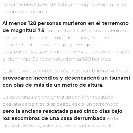
caída de nieve prevista este domingo complique las
labores de socorro.
Al menos 128 personas murieron en el terremoto
de magnitud 7.5
que azotó el 1 de enero la península
de Noto, al borde del mar de Japón, en la costa
occidental del archipiélago, y 195 siguen
desaparecidas, según un nuevo balance comunicado
el domingo. Se reportan además 560 heridos.
El sismo y sus cientos de réplicas derribaron viviendas,
provocaron incendios y desencadenó un tsunami
con olas de más de un metro de altura.
La esperanza de encontrar supervivientes suele
desvanecerse tres días después de un terremoto,
pero la anciana rescatada pasó cinco días bajo
los escombros de una casa derrumbada
en la
ciudad de Suzu, antes de ser salvada el sábado.