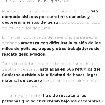
Muchas comunidades de la península de Noto
han
quedado aisladas por carreteras dañadas y
desprendimientos de tierra
que bloquean el paso
de los vehículos de ayuda.
El mal tiempo y la caída de nieve prevista para este
domingo
amenaza con dificultar la misión de los
miles de policías, tropas y otros trabajadores de
rescate desplegados.
También podrían empeorar las condiciones de más
de 30 mil personas
instaladas en 366 refugios del
Gobierno debido a la dificultad de hacer llegar
material de socorro
a esas zonas que sufren cortes
de agua y electricidad.
“La primera prioridad
ha sido rescatar a las
personas que se encuentran bajo los escombros
y