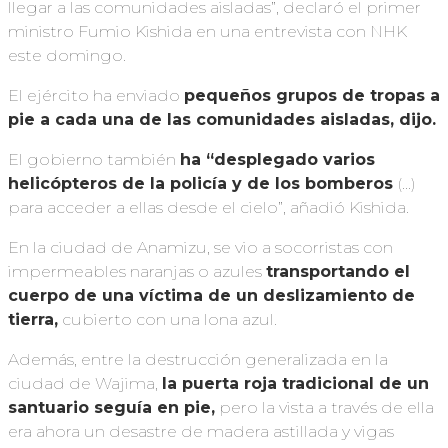
llegar a las comunidades aisladas”, declaró el primer
ministro Fumio Kishida en una entrevista con NHK
este domingo.
El ejército ha enviado
pequeños grupos de tropas a
pie a cada una de las comunidades aisladas, dijo.
El gobierno también
ha “desplegado varios
helicópteros de la policía y de los bomberos
(…)
para acceder a ellas desde el cielo”, añadió Kishida.
En la ciudad de Anamizu, se vio a socorristas con
impermeables naranjas o azules
transportando el
cuerpo de una víctima de un deslizamiento de
tierra,
cubierto con una lona azul.
Además, entre la destrucción generalizada en la
ciudad de Wajima,
la puerta roja tradicional de un
santuario seguía en pie,
pero la vista a través de ella
era ahora un desastre de madera astillada y vigas