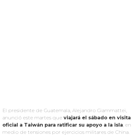
El presidente de Guatemala, Alejandro Giammattei,
anunció este martes que
viajará el sábado en visita
oficial a Taiwán para ratificar su apoyo a la isla
, en
medio de tensiones por ejercicios militares de China.