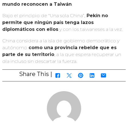
mundo reconocen a Taiwán
.
Bajo el principio de “Una sola China”,
Pekín no
permite que ningún país tenga lazos
diplomáticos con ellos
y con los taiwaneses a la vez.
China considera a la isla de gobierno democrático y
autónomo
como una provincia rebelde que es
parte de su territorio
, a la que espera recuperar un
día incluso sin descartar la fuerza.
Share This |