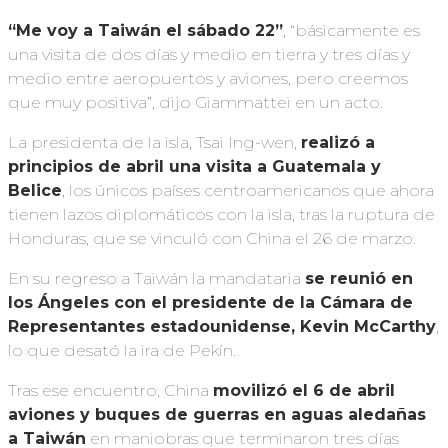
“Me voy a Taiwán el sábado 22”
, “básicamente es
una visita de dos días y medio en tierra y tres días y
medio entre aeropuertos y aviones, pero creemos
que muy positiva”, dijo Giammattei en un acto.
La presidenta de la isla, Tsai Ing-wen,
realizó a
principios de abril una visita a Guatemala y
Belice
, los únicos países centroamericanos que ahora
tienen lazos diplomáticos con la isla, tras la ruptura de
Honduras, que se vinculó con China el 26 de marzo.
En su regreso a Taiwán la mandataria
se reunió en
los Ángeles con el presidente de la Cámara de
Representantes estadounidense, Kevin McCarthy
,
lo que desató la ira de Pekín.
Tras ese encuentro, China
movilizó el 6 de abril
aviones y buques de guerras en aguas aledañas
a Taiwán
en maniobras que terminaron tres días