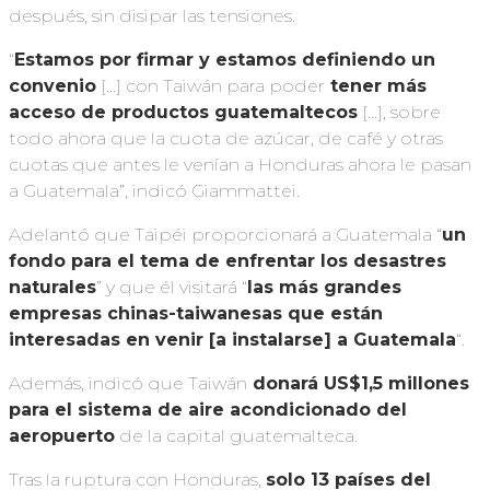
después, sin disipar las tensiones.
“
Estamos por firmar y estamos definiendo un
convenio
[…] con Taiwán para poder
tener más
acceso de productos guatemaltecos
[…], sobre
todo ahora que la cuota de azúcar, de café y otras
cuotas que antes le venían a Honduras ahora le pasan
a Guatemala”, indicó Giammattei.
Adelantó que Taipéi proporcionará a Guatemala “
un
fondo para el tema de enfrentar los desastres
naturales
” y que él visitará “
las más grandes
empresas chinas-taiwanesas que están
interesadas en venir [a instalarse] a Guatemala
“.
Además, indicó que Taiwán
donará US$1,5 millones
para el sistema de aire acondicionado del
aeropuerto
de la capital guatemalteca.
Tras la ruptura con Honduras,
solo 13 países del