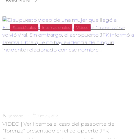
Espectáculos
Internacionales
Videos
jamado
Oct 22, 2025
VIDEO | Verificamos el caso del pasaporte de
“Torenza” presentado en el aeropuerto JFK