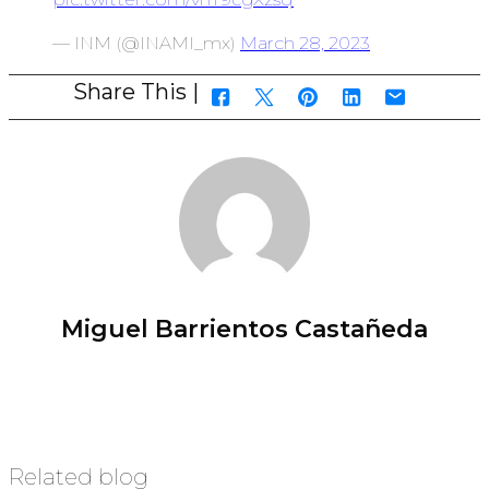
— INM (@INAMI_mx)
March 28, 2023
Share This |
Miguel Barrientos Castañeda
Related blog