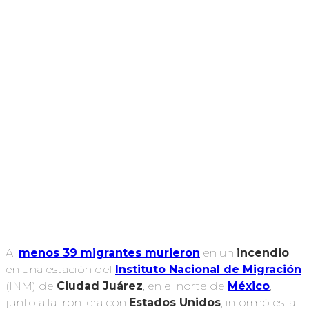
Al
menos 39 migrantes murieron
en un
incendio
en una estación del
Instituto Nacional de Migración
(INM) de
Ciudad Juárez
, en el norte de
México
,
junto a la frontera con
Estados Unidos
, informó esta