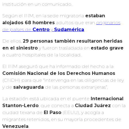
institución en un comunicado.
Según el INM, en la sede migratoria
estaban
alojados 68 hombres
adultos que eran
originarios
de países de
Centro
y
Sudamérica
.
De ellos,
29 personas también resultaron heridas
en el siniestro
y fueron trasladada en
estado grave
a cuatro hospitales de la localidad.
El INM aseguró que ha informado del hecho a la
Comisión Nacional de los Derechos Humanos
(CNDH) para que “intervenga en las diligencias de ley
y de
salvaguarda
de las personas extranjeras”.
La estación está ubicada en el puente
Internacional
Stanton-Lerdo
, que conecta a
Ciudad Juárez
con la
ciudad texana de
El Paso
(EEUU), y acogía a
migrantes retenidos, en su mayoría procedentes de
Venezuela
.