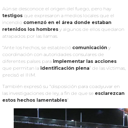
Aún se desconoce el origen del fuego, pero hay
testigos
que expresaron a medios locales que el
incendio
comenzó en el área donde estaban
retenidos los hombres
y algunos de ellos quedaron
atrapados por las llamas.
“Ante los hechos, se estableció
comunicación
y
coordinación con autoridades consulares de
diferentes países para
implementar las acciones
que permitan la
identificación plena
” de las víctimas,
precisó el INM.
También expresó su “disposición para coadyuvar en
las investigaciones de ley, a fin de que se
esclarezcan
estos hechos lamentables
“.