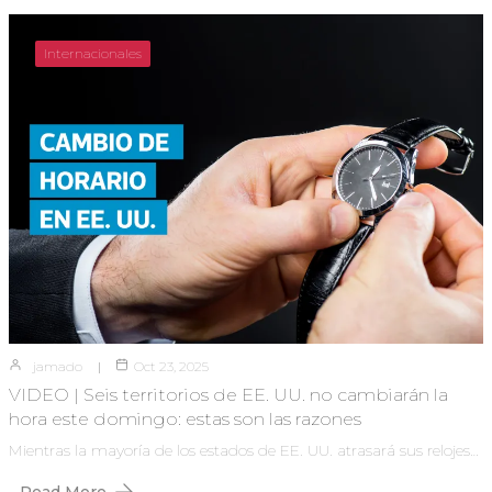
Internacionales
jamado
Oct 23, 2025
VIDEO | Seis territorios de EE. UU. no cambiarán la
hora este domingo: estas son las razones
Mientras la mayoría de los estados de EE. UU. atrasará sus relojes…
Read More