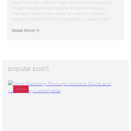
aspernatur aut odit aut fugit, sed quia consequuntur
magni dolores eos qui ratione voluptatem sequi
nesciunt. Neque porro quisquam est, qui dolorem
ipsum quia dolor sit amet, consectetur, adipisci velit...
Read More
popular postS
Africa