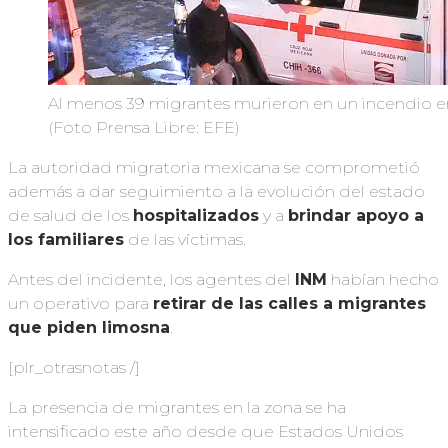
Al menos 39 migrantes murieron en un incendio en
(Foto Prensa Libre: EFE)
La autoridad migratoria mexicana se comprometió
además a dar seguimiento a la evolución del estado
de salud de los
hospitalizados
y a
brindar apoyo a
los familiares
de las víctimas.
Antes del incidente, los agentes del
INM
habían hecho
un operativo para
retirar de las calles a migrantes
que piden limosna
.
[plr_otrasnotas /]
La presencia de migrantes en la zona se ha
intensificado este año desde que Estados Unidos