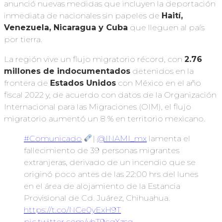
anunció nuevas medidas que incluyen la deportación
inmediata de nacionales sin papeles de
Haití,
Venezuela, Nicaragua y Cuba
que lleguen al país
por tierra.
La región vive un flujo migratorio récord, con
2.76
millones de indocumentados
detenidos en la
frontera de
Estados Unidos
con México en el año
fiscal 2022 y, de acuerdo con datos de la Organización
Internacional para las Migraciones (OIM), el flujo
migratorio aumentó un 8 % en territorio mexicano.
#Comunicado
|
@INAMI_mx
lamenta el
fallecimiento de 39 personas migrantes
extranjeras, derivado de un incendio que se
originó poco antes de las 22:00 hrs del lunes
en el área de alojamiento de la Estancia
Provisional de Cd. Juárez, Chihuahua.
https://t.co/NCe0yExH9T
pic.twitter.com/vhT9cgXzsq