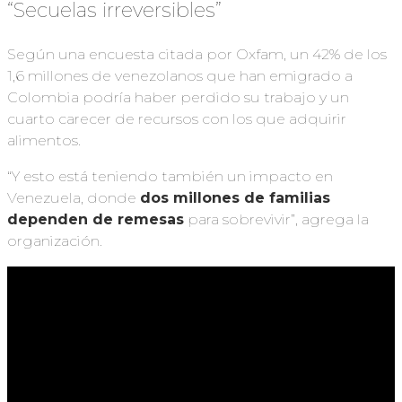
“Secuelas irreversibles”
Según una encuesta citada por Oxfam, un 42% de los
1,6 millones de venezolanos que han emigrado a
Colombia podría haber perdido su trabajo y un
cuarto carecer de recursos con los que adquirir
alimentos.
“Y esto está teniendo también un impacto en
Venezuela, donde
dos millones de familias
dependen
d
e remesas
para sobrevivir”, agrega la
organización.