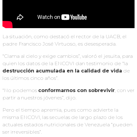
La situación, como destacó el rector de la UACB, el
padre Francisco José Virtuoso, es desesperada.
“Clama al cielo y exige cambios”, valoró el jesuita, para
quien los datos de la ENCOVI dan testimonio de “la
destrucción acumulada en la calidad de vida
de
los últimos cinco años”.
“No podemos
conformarnos con sobrevivir
, con ver
partir a nuestros jóvenes”, dijo.
Pero el tiempo apremia, pues como advierte la
misma ENCOVI, las secuelas de largo plazo de los
actuales estados nutricionales de Venezuela “pueden
ser irreversibles”.