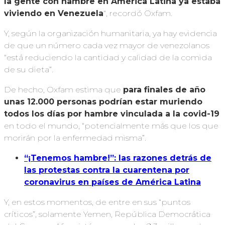
la gente con hambre en América Latina ya estaba
viviendo en Venezuela
“, recordó Oxfam.
Y, según la organización humanitaria, ya hay evidencia
de que un número cada vez mayor de venezolanos
“está reduciendo la cantidad y calidad de la comida
de su dieta”.
De hecho, Oxfam estima que
para finales de año
unas 12.000 personas podrían estar muriendo
todos los días por hambre vinculada a la covid-19
en todo el mundo, “potencialmente más que los que
morirán por la enfermedad misma”.
“¡Tenemos hambre!”: las razones detrás de
las protestas contra la cuarentena por
coronavirus en países de América Latina
Y, en estos momentos, de entre en sus “puntos
críticos”, solamente Yemen, República Democrática