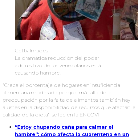
Getty Images
La dramática reducción del poder
adquisitivo de los venezolanos está
causando hambre.
“Crece el porcentaje de hogares en insuficiencia
alimentaria moderada porque más allá de la
preocupación por la falta de alimentos también hay
ajustes en la disponibilidad de recursos que afectan la
calidad de la dieta”, se lee en la ENCOVI.
“Estoy chupando caña para calmar el
hambre”: cómo afecta la cuarentena en un