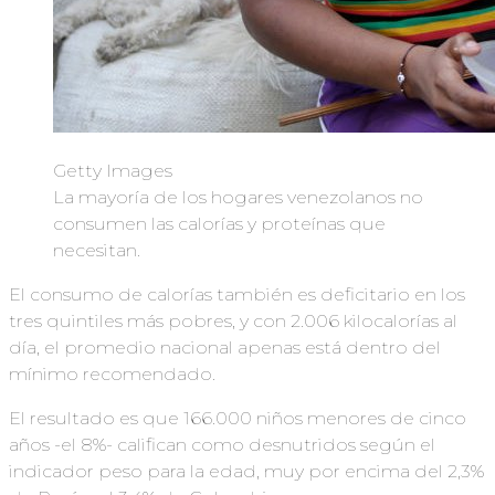
Getty Images
La mayoría de los hogares venezolanos no
consumen las calorías y proteínas que
necesitan.
El consumo de calorías también es deficitario en los
tres quintiles más pobres, y con 2.006 kilocalorías al
día, el promedio nacional apenas está dentro del
mínimo recomendado.
El resultado es que 166.000 niños menores de cinco
años -el 8%- califican como desnutridos según el
indicador peso para la edad, muy por encima del 2,3%