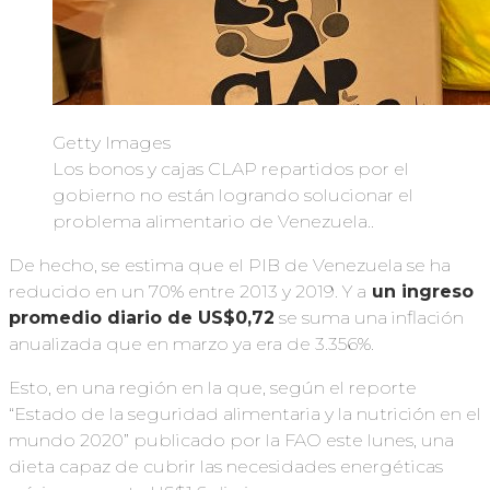
Getty Images
Los bonos y cajas CLAP repartidos por el
gobierno no están logrando solucionar el
problema alimentario de Venezuela..
De hecho, se estima que el PIB de Venezuela se ha
reducido en un 70% entre 2013 y 2019. Y a
un ingreso
promedio diario de US$0,72
se suma una inflación
anualizada que en marzo ya era de 3.356%.
Esto, en una región en la que, según el reporte
“Estado de la seguridad alimentaria y la nutrición en el
mundo 2020” publicado por la FAO este lunes, una
dieta capaz de cubrir las necesidades energéticas