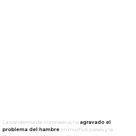
La pandemia de coronavirus ha
agravado el
problema del hambre
en muchos países y la