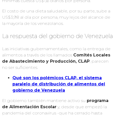
mínimas cuesta US$1,6 diarios por persona.
El costo de una dieta saludable, por su parte, sube a
US$3,98 al día por persona, muy lejos del alcance de
la mayoría de los venezolanos.
La respuesta del gobierno de Venezuela
Las iniciativas gubernamentales, como la entrega de
alimentos a través de los llamados
Comités Locales
de Abastecimiento y Producción, CLAP
, parecen
no ser suficientes.
Qué son los polémicos CLAP, el sistema
paralelo de distribución de alimentos del
gobierno de Venezuela
El gobierno también mantiene activo su
programa
de Alimentación Escolar
y, desde que empezó la
pandemia del coronavirus -que ha cerrado hasta