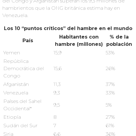
del Congo y Afganistán superan los 9,3 millones de
hambrientos que la ONG británica estima hay en
Venezuela.
Los 10 “puntos críticos” del hambre en el mundo
Habitantes con
% de la
País
hambre (millones)
población
Yemen
15,9
53%
República
Democrática del
15,6
26%
Congo
Afganistán
11,3
37%
Venezuela
9,3
33%
Países del Sahel
9,5
5%
Occidental*
Etiopía
8
27%
Sudán del Sur
7
61%
Siria
6,6
36%