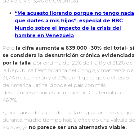
de Perú y el 3,4% de Colombia.
“Me acuesto llorando porque no tengo nada
que darles a mis hijos”: especial de BBC
Mundo sobre el impacto de la crisis del
hambre en Venezuela
Pero
la cifra aumenta a 639.000 -30% del total- si
se considera la desnutrición crónica evidenciada
por la talla
, por encima del 22% de Haití y el 21,2% de
la República Democrática del Congo, y más cerca del
31,7% de Camerún y el 33% de Nigeria que del resto
de América Latina, donde el país con más
desnutridos crónicos sigue siendo Guatemala con
46,7%.
Y, por causa de la pandemia, la migración masiva, que
durante mucho tiempo había ofrecido una válvula de
escape, ya
no parece ser una alternativa viable.