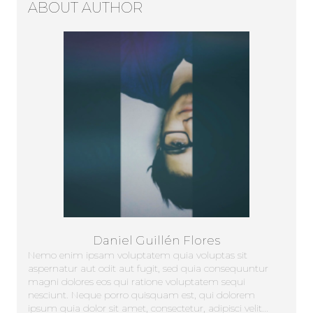
ABOUT AUTHOR
Daniel Guillén Flores
Nemo enim ipsam voluptatem quia voluptas sit
aspernatur aut odit aut fugit, sed quia consequuntur
magni dolores eos qui ratione voluptatem sequi
nesciunt. Neque porro quisquam est, qui dolorem
ipsum quia dolor sit amet, consectetur, adipisci velit...