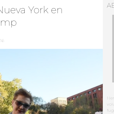
A
Nueva York en
rump
016
Ne
vol
fug