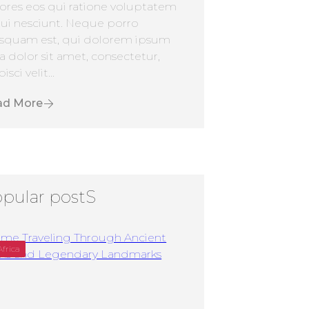
ores eos qui ratione voluptatem
ui nesciunt. Neque porro
squam est, qui dolorem ipsum
a dolor sit amet, consectetur,
isci velit...
ad More
pular postS
Africa