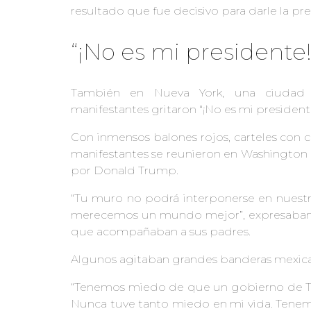
resultado que fue decisivo para darle la pres
“¡No es mi presidente!
También en Nueva York, una ciudad q
manifestantes gritaron “¡No es mi president
Con inmensos balones rojos, carteles con c
manifestantes se reunieron en Washington 
por Donald Trump.
“Tu muro no podrá interponerse en nuestr
merecemos un mundo mejor”, expresaban lo
que acompañaban a sus padres.
Algunos agitaban grandes banderas mexicana
“Tenemos miedo de que un gobierno de Tr
Nunca tuve tanto miedo en mi vida. Tenemos