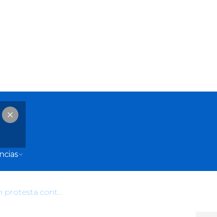
ncias
Florida se suma a Nueva York en protesta contra Trump