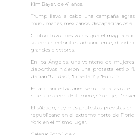
Kim Bayer, de 41 años.
Trump llevó a cabo una campaña agresiva
musulmanes, mexicanos, discapacitados e
Clinton tuvo más votos que el magnate inm
sistema electoral estadounidense, donde c
grandes electores.
En los Ángeles, una veintena de mujeres 
deportivos hicieron una protesta estilo 
decían “Unidad”, “Libertad” y “Futuro”.
Estas manifestaciones se suman a las que h
ciudades como Baltimore, Chicago, Denver, 
El sábado, hay más protestas previstas en
republicano en el extremo norte de Florid
York, en el mismo lugar.
Galería: Foto 1 de 4