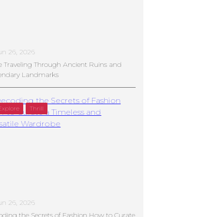
un 26, 2026
e Traveling Through Ancient Ruins and
endary Landmarks
Explore
Thrill
un 26, 2026
ding the Secrets of Fashion How to Curate