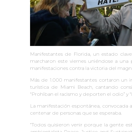
Manifestantes de Florida, un estado cla
marcharon este viernes uniéndose a una p
manifestaciones contra la victoria del magn
Más de 1.000 manifestantes cortaron un 
turística de Miami Beach, cantando cons
“Prohíban el racismo y deporten el odio” y 
La manifestación espontánea, convocada a t
centenar de personas que se esperaba.
“Todos quisieron venir porque la gente es
ambientalista Peace, Justice and Sustainabi