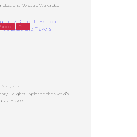
meless and Versatile Wardrobe
Explore
Thrill
un 26, 2026
nary Delights Exploring the World’s
isite Flavors