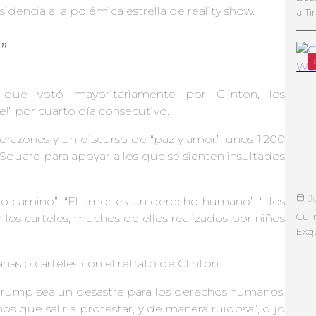
idencia a la polémica estrella de reality show.
a Ti
”
ue votó mayoritariamente por Clinton, los
e!” por cuarto día consecutivo.
orazones y un discurso de “paz y amor”, unos 1.200
Square para apoyar a los que se sienten insultados
J
o camino”, “El amor es un derecho humano”, “Nos
Culi
s carteles, muchos de ellos realizados por niños
Exqu
s o carteles con el retrato de Clinton.
ump sea un desastre para los derechos humanos.
 que salir a protestar, y de manera ruidosa”, dijo