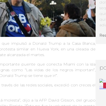
dol
seq
qui
qui
adip
Re
ve que impulsó a Donald Trump a la Casa Blanca,
rotesta similar en Nueva York, en una oleada de
ate alcanzada el martes.
importante puente que conecta Miami con la isla
po
ignas como “Las vidas de los negros importan!”,
“Donald Trump se tiene que ir!”.
ravés de las redes sociales, excedió con creces el
tá molesta”, dijo a la AFP David Gibson, del grupo
lity Florida. “Ésta no fue la voluntad de la gente,