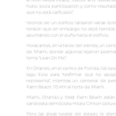
hubo poca participación y como resultad
que no está calificado”.
Vecinos de un edificio lanzaron varias bo
tensión que sin embargo no dejó heridos. 
apuntando con el puño hacia el edificio.
Horas antes, en la tarde del viernes, un ce
de Miami, donde algunos leyeron poemas 
tema “Lean On Me”.
En Orlando, en el centro de Florida, los o
lago Eola para “reafirmar que no apoy
representa”, mientras un centenar de pe
Palm Beach, 115 Km al norte de Miami.
Miami, Orlando y West Palm Beach están
candidata demócrata Hillary Clinton obtuv
Pero las áreas rurales del estado le die