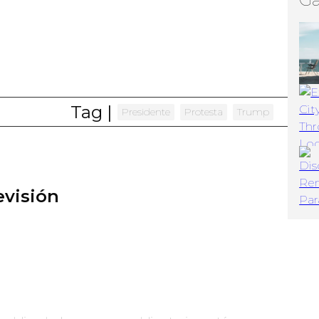
Tag |
Presidente
Protesta
Trump
visión