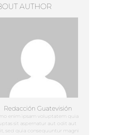
BOUT AUTHOR
Redacción Guatevisión
mo enim ipsam voluptatem quia
uptas sit aspernatur aut odit aut
it, sed quia consequuntur magni