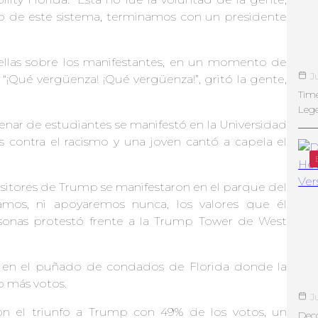
o de este sistema, terminamos con un presidente
tellas sobre los manifestantes, en un momento de
J
“¡Qué vergüenza! ¡Qué vergüenza!”, gritó la gente,
Tim
Leg
ntenar de estudiantes se manifestó en la Universidad
contra el racismo y una joven cantó a capela el
positores de Trump se manifestaron en el parque del
amos, ni apoyaremos nunca, los valores que él
rsonas protestó frente a la Trump Tower de West
 en el puñado de condados de Florida donde la
o más votos.
J
ron el triunfo a Trump con 49% de los votos, un
Deco